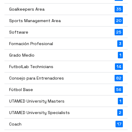
Goalkeepers Area
35
Sports Management Area
20
Software
25
Formación Profesional
3
Grado Medio
1
FutbolLab Technicians
14
Consejo para Entrenadores
82
Fútbol Base
56
UTAMED University Masters
1
UTAMED University Specialists
2
Coach
17