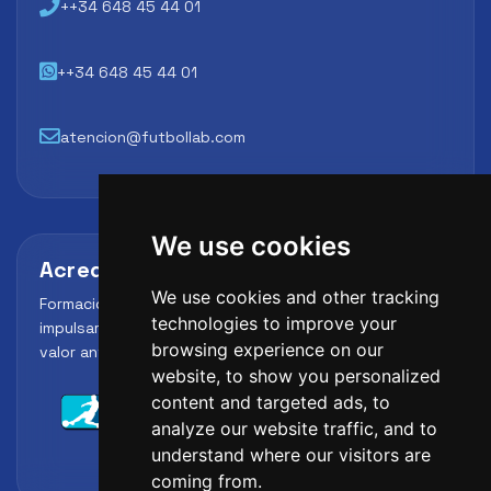
++34 648 45 44 01
++34 648 45 44 01
atencion@futbollab.com
We use cookies
Acreditaciones y alianzas
We use cookies and other tracking
Formación, metodología y reconocimiento para
technologies to improve your
impulsar el perfil profesional del alumno y reforzar su
browsing experience on our
valor ante clubes, academias y entidades deportivas.
website, to show you personalized
content and targeted ads, to
analyze our website traffic, and to
understand where our visitors are
coming from.