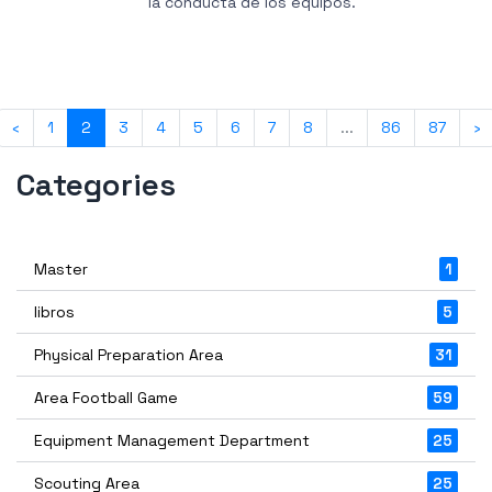
la conducta de los equipos.
‹
1
2
3
4
5
6
7
8
...
86
87
›
Categories
Master
1
libros
5
Physical Preparation Area
31
Area Football Game
59
Equipment Management Department
25
Scouting Area
25