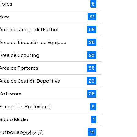
libros
5
New
31
Área del Juego del Fútbol
59
Área de Dirección de Equipos
25
Área de Scouting
25
Área de Porteros
35
Área de Gestión Deportiva
20
Software
25
Formación Profesional
3
Grado Medio
1
FutbolLab技术人员
14