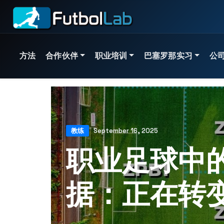
方法
合作伙伴
职业培训
巴塞罗那实习
公司
特色硕士学位
官方节目
亲身体验
定制服务
身体准备和伤害预防硕士
足球中级学位
团队实习
为俱乐部提供技术咨询
教练
September 16, 2025
侦察和视频分析硕士
1级培训师课程
实习
体育管理
职业足球中
大数据应用于足球的硕士
2级培训师课程
球员实习
侦察和招募
UTAMED 大学认可的硕士
3级培训师课程
查看所有课程
方法论和培训
据：正在转