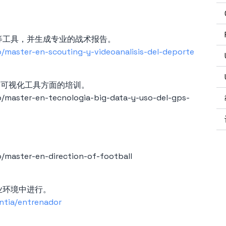
atch 等工具，并生成专业的战术报告。
/master-en-scouting-y-videoanalisis-del-deporte
L 和可视化工具方面的培训。
o/master-en-tecnologia-big-data-y-uso-del-gps-
/master-en-direction-of-football
业环境中进行。
ntia/entrenador