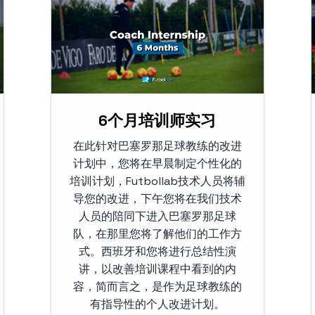
6个月培训师实习
在此针对巴塞罗那足球教练的改进
计划中，您将在早晨制定个性化的
培训计划，Futbollab技术人员将辅
导您的改进，下午您将在我们技术
人员的陪同下进入巴塞罗那足球
队，在那里您将了解他们的工作方
式。西班牙和您将进行总结性演
讲，以改善培训课程中看到的内
容，简而言之，是作为足球教练的
有指导性的个人改进计划。