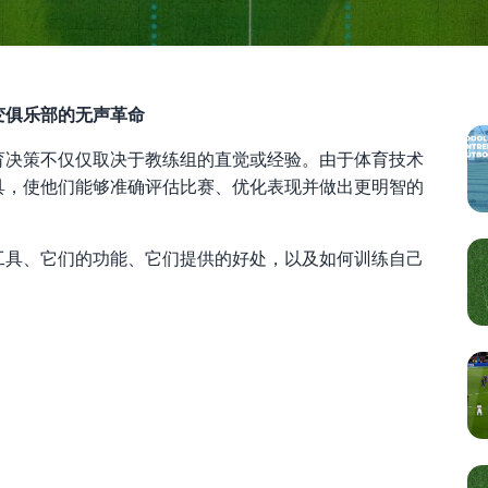
P
变俱乐部的无声革命
育决策不仅仅取决于教练组的直觉或经验。由于体育技术
具，使他们能够准确评估比赛、优化表现并做出更明智的
工具、它们的功能、它们提供的好处，以及如何训练自己