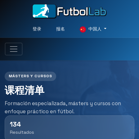
登录
报名
中国人
MÁSTERS Y CURSOS
课程清单
Formación especializada, másters y cursos con
enfoque práctico en fútbol.
134
Resultados