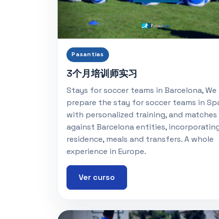
Pasantías
3个月培训师实习
Stays for soccer teams in Barcelona, We
prepare the stay for soccer teams in Sp
with personalized training, and matches
against Barcelona entities, incorporatin
residence, meals and transfers. A whole
experience in Europe.
Ver curso