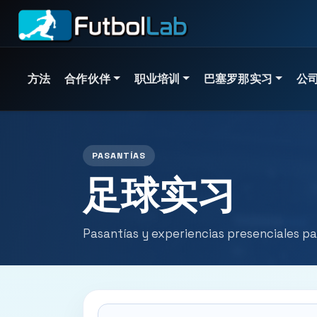
方法
合作伙伴
职业培训
巴塞罗那实习
公司
特色硕士学位
官方节目
亲身体验
定制服务
PASANTÍAS
身体准备和伤害预防硕士
足球中级学位
团队实习
为俱乐部提供技术咨询
足球实习
侦察和视频分析硕士
1级培训师课程
实习
体育管理
大数据应用于足球的硕士
2级培训师课程
球员实习
侦察和招募
Pasantías y experiencias presenciales par
UTAMED 大学认可的硕士
3级培训师课程
查看所有课程
方法论和培训