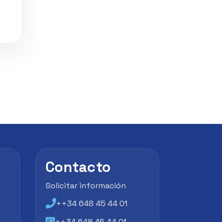
Contacto
Solicitar información
++34 648 45 44 01
++34 648 45 44 01