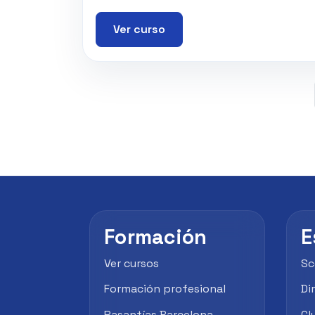
Ver curso
Formación
E
Ver cursos
Sc
Formación profesional
Di
Pasantías Barcelona
Cl