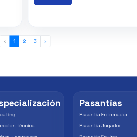
‹
1
2
3
›
specialización
Pasantías
outing
Pasantía Entrenador
rección técnica
Pasantía Jugador
ubes y empresas
Pasantía Equipo