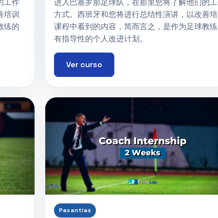
的工作
进入巴塞罗那足球队，在那里您将了解他们的工
善培训
方式。西班牙和您将进行总结性演讲，以改善培
教练的
课程中看到的内容，简而言之，是作为足球教练
有指导性的个人改进计划。
Ver curso
Pasantías