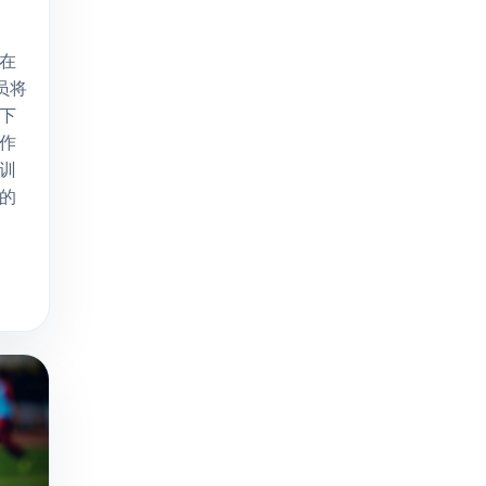
在
员将
下
作
训
的