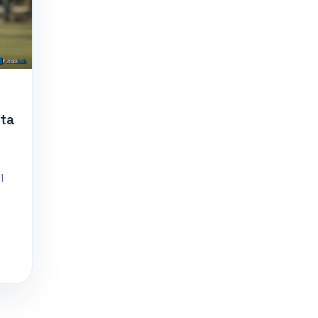
ata
l