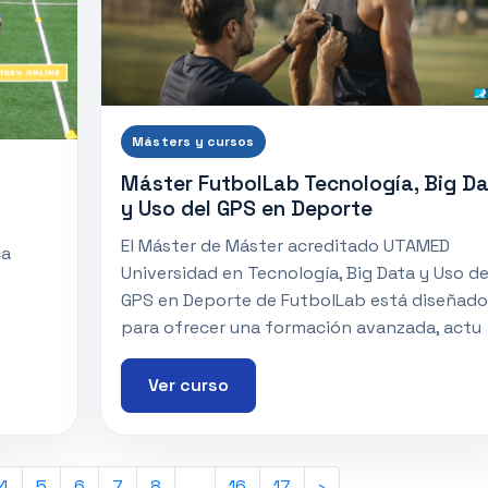
Másters y cursos
Máster FutbolLab Tecnología, Big D
y Uso del GPS en Deporte
El Máster de Máster acreditado UTAMED
ca
Universidad en Tecnología, Big Data y Uso de
GPS en Deporte de FutbolLab está diseñado
para ofrecer una formación avanzada, actu
Ver curso
4
5
6
7
8
...
16
17
›