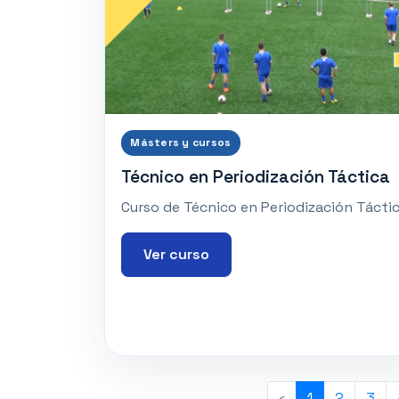
Másters y cursos
Técnico en Periodización Táctica
Curso de Técnico en Periodización Tácti
Ver curso
‹
1
2
3