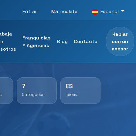
Entrar
Matriculate
Español
abaja
Hablar
Franquicias
con un
on
Blog
Contacto
Y Agencias
asesor
sotros
7
ES
ersidad
rofesional
s
Categorías
Idioma
D Universidad
al