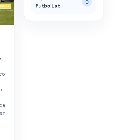
0
FutbolLab
e
co
a
 de
 en