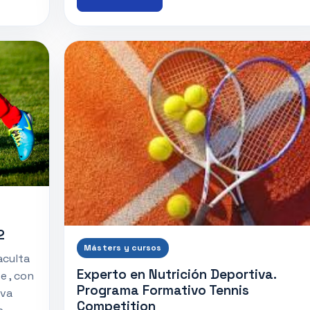
2
Másters y cursos
aculta
Experto en Nutrición Deportiva.
e , con
Programa Formativo Tennis
iva
Competition