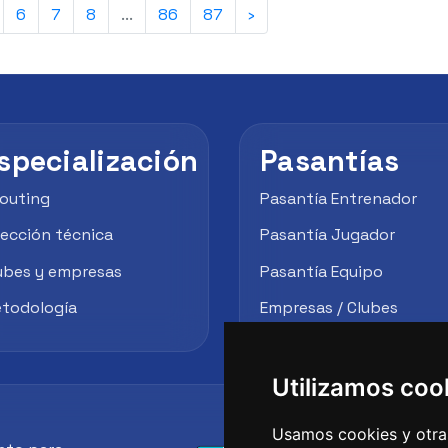
6
7
8
...
86
87
›
specialización
Pasantías
outing
Pasantía Entrenador
rección técnica
Pasantía Jugador
ubes y empresas
Pasantía Equipo
todología
Empresas / Clubes
Utilizamos coo
Usamos cookies y otras