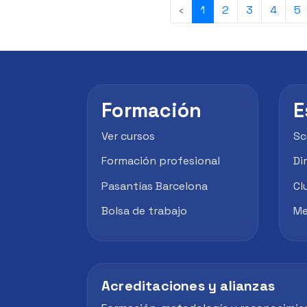
‹
1
2
3
4
5
Formación
E
Ver cursos
Sc
Formación profesional
Di
Pasantías Barcelona
Cl
Bolsa de trabajo
Me
Acreditaciones y alianzas