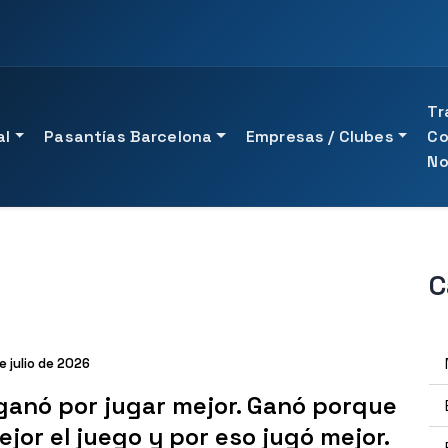
Tr
al
Pasantías Barcelona
Empresas / Clubes
C
No
ACCESO RÁPIDO
ORIENTACIÓN ACADÉMICA
C
ones
Ver cursos UTAMED Univ
Ver toda la formación p
Ver especialistas UTAME
Hablar con un asesor
Ver formación profesion
e julio de 2026
Solicitar orientación
ganó por jugar mejor. Ganó porque
jor el juego y por eso jugó mejor.