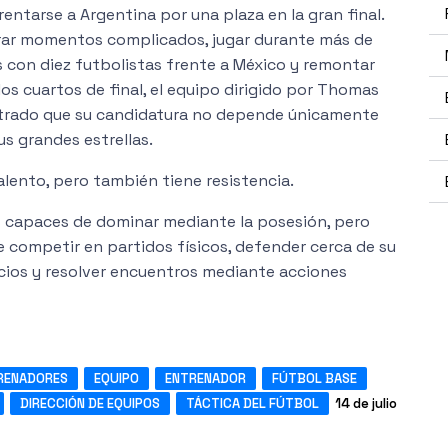
entarse a Argentina por una plaza en la gran final.
ar momentos complicados, jugar durante más de
 con diez futbolistas frente a México y remontar
os cuartos de final, el equipo dirigido por Thomas
trado que su candidatura no depende únicamente
us grandes estrellas.
talento, pero también tiene resistencia.
s capaces de dominar mediante la posesión, pero
 competir en partidos físicos, defender cerca de su
acios y resolver encuentros mediante acciones
RENADORES
EQUIPO
ENTRENADOR
FÚTBOL BASE
DIRECCIÓN DE EQUIPOS
TÁCTICA DEL FÚTBOL
14 de julio