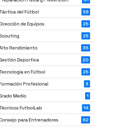
Táctica del Fútbol
59
Dirección de Equipos
25
Scouting
25
Alto Rendimiento
35
Gestión Deportiva
20
Tecnología en Fútbol
25
Formación Profesional
3
Grado Medio
1
Técnicos FutbolLab
14
Consejo para Entrenadores
82