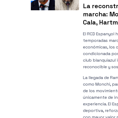
La reconstr
marcha: Mo
Cala, Hart
El RCD Espanyol 
temporadas marcad
económicas, los c
condicionada por 
club blanquiazul 
reconocible y sos
La llegada de Ra
como Monchi, par
de los movimient
únicamente de in
experiencia. El 
deportiva, reforza
con mayor valor 