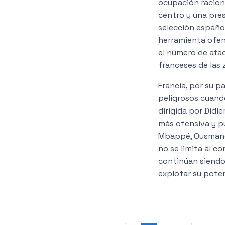
ocupación raciona
centro y una pres
selección españo
herramienta ofen
el número de ataqu
franceses de las 
Francia, por su p
peligrosos cuando
dirigida por Did
más ofensiva y pu
Mbappé, Ousmane 
no se limita al c
continúan siendo
explotar su poten