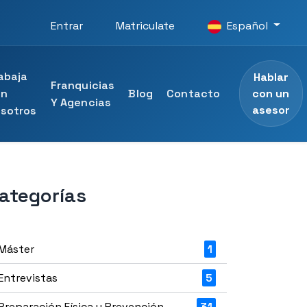
Entrar
Matriculate
Español
abaja
Hablar
Franquicias
con un
on
Blog
Contacto
Y Agencias
asesor
sotros
ategorías
ersidad
rofesional
D Universidad
al
Máster
1
Entrevistas
5
Preparación Física y Prevención
31