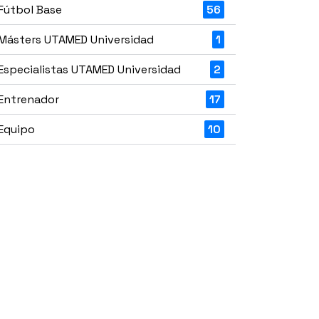
Fútbol Base
56
Másters UTAMED Universidad
1
Especialistas UTAMED Universidad
2
Entrenador
17
Equipo
10