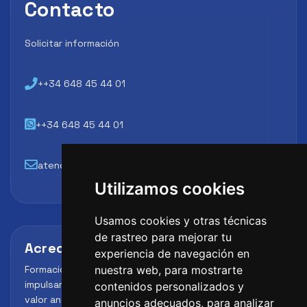
Contacto
Solicitar información
++34 648 45 44 01
++34 648 45 44 01
atencion@futbollab.com
Utilizamos cookies
Usamos cookies y otras técnicas
de rastreo para mejorar tu
Acreditaciones y alianzas
experiencia de navegación en
Formación, metodología y reconocimiento para
nuestra web, para mostrarte
impulsar el perfil profesional del alumno y reforzar su
contenidos personalizados y
valor ante clubes, academias y entidades deportivas.
anuncios adecuados, para analizar