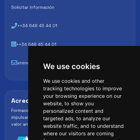
Solicitar información
++34 648 45 44 01
++34 648 45 44 01
atencion@futbollab.com
We use cookies
We use cookies and other
tracking technologies to improve
your browsing experience on our
Acreditaciones y alianzas
website, to show you
Formación, metodología y reconocimiento para
personalized content and
impulsar el perfil profesional del alumno y reforzar su
targeted ads, to analyze our
valor ante clubes, academias y entidades deportivas.
website traffic, and to understand
where our visitors are coming