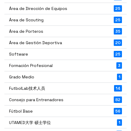
Área de Dirección de Equipos
25
Área de Scouting
25
Área de Porteros
35
Área de Gestión Deportiva
20
Software
25
Formación Profesional
3
Grado Medio
1
FutbolLab技术人员
14
Consejo para Entrenadores
82
Fútbol Base
56
UTAMED大学 硕士学位
1