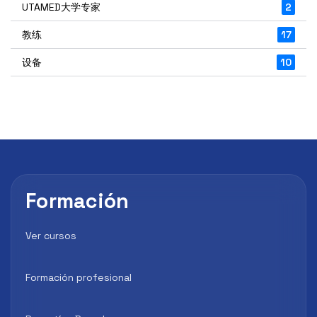
UTAMED大学专家
2
教练
17
设备
10
Formación
Ver cursos
Formación profesional