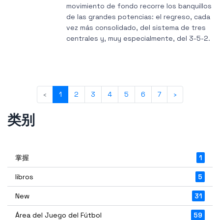
movimiento de fondo recorre los banquillos
de las grandes potencias: el regreso, cada
vez más consolidado, del sistema de tres
centrales y, muy especialmente, del 3-5-2.
‹
1
2
3
4
5
6
7
›
类别
掌握
1
libros
5
New
31
Área del Juego del Fútbol
59