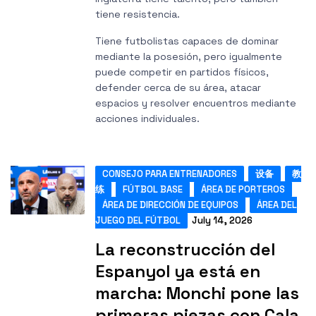
tiene resistencia.
Tiene futbolistas capaces de dominar
mediante la posesión, pero igualmente
puede competir en partidos físicos,
defender cerca de su área, atacar
espacios y resolver encuentros mediante
acciones individuales.
CONSEJO PARA ENTRENADORES
设备
教
练
FÚTBOL BASE
ÁREA DE PORTEROS
ÁREA DE DIRECCIÓN DE EQUIPOS
ÁREA DEL
JUEGO DEL FÚTBOL
July 14, 2026
La reconstrucción del
Espanyol ya está en
marcha: Monchi pone las
primeras piezas con Cala,