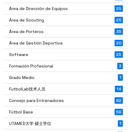
Área de Dirección de Equipos
25
Área de Scouting
25
Área de Porteros
35
Área de Gestión Deportiva
20
Software
25
Formación Profesional
3
Grado Medio
1
FutbolLab技术人员
14
Consejo para Entrenadores
82
Fútbol Base
56
UTAMED大学 硕士学位
1