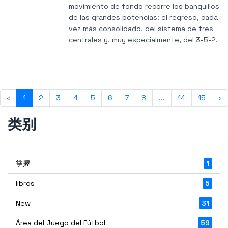
movimiento de fondo recorre los banquillos
de las grandes potencias: el regreso, cada
vez más consolidado, del sistema de tres
centrales y, muy especialmente, del 3-5-2.
‹
1
2
3
4
5
6
7
8
...
14
15
›
类别
掌握
1
libros
5
New
31
Área del Juego del Fútbol
59