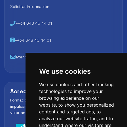
Solicitar información
++34 648 45 44 01
++34 648 45 44 01
atencion@futbollab.com
We use cookies
We use cookies and other tracking
Acreditaciones y alianzas
technologies to improve your
browsing experience on our
Formación, metodología y reconocimiento para
website, to show you personalized
impulsar el perfil profesional del alumno y reforzar su
content and targeted ads, to
valor ante clubes, academias y entidades deportivas.
analyze our website traffic, and to
understand where our visitors are