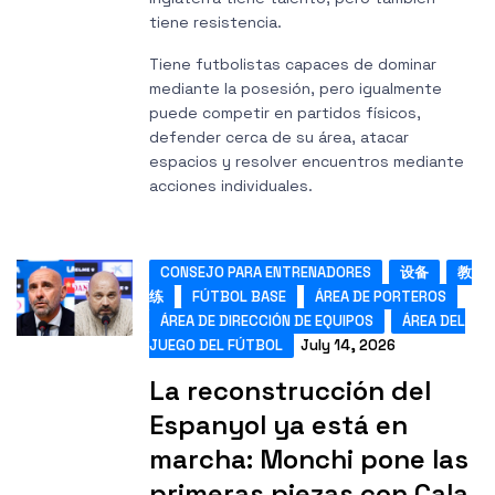
tiene resistencia.
Tiene futbolistas capaces de dominar
mediante la posesión, pero igualmente
puede competir en partidos físicos,
defender cerca de su área, atacar
espacios y resolver encuentros mediante
acciones individuales.
CONSEJO PARA ENTRENADORES
设备
教
练
FÚTBOL BASE
ÁREA DE PORTEROS
ÁREA DE DIRECCIÓN DE EQUIPOS
ÁREA DEL
JUEGO DEL FÚTBOL
July 14, 2026
La reconstrucción del
Espanyol ya está en
marcha: Monchi pone las
primeras piezas con Cala,