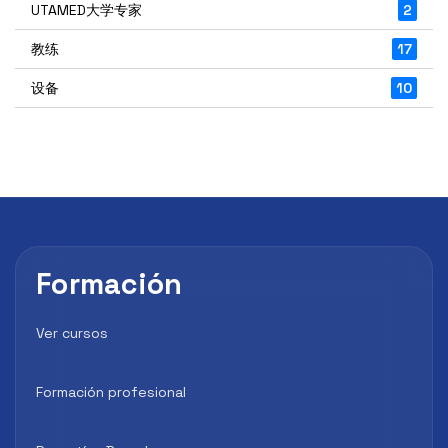
UTAMED大学专家
2
教练
17
设备
10
Formación
Ver cursos
Formación profesional