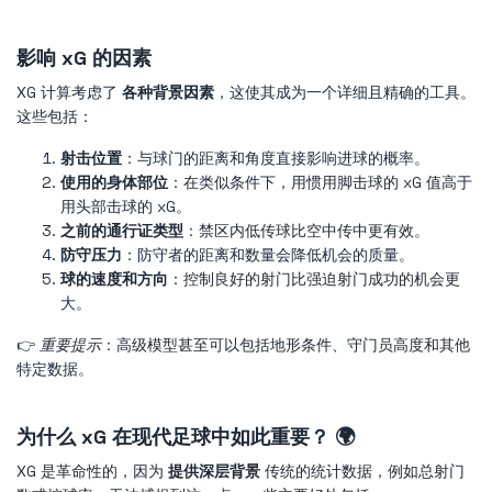
影响 xG 的因素
XG 计算考虑了
各种背景因素
，这使其成为一个详细且精确的工具。
这些包括：
射击位置
：与球门的距离和角度直接影响进球的概率。
使用的身体部位
：在类似条件下，用惯用脚击球的 xG 值高于
用头部击球的 xG。
之前的通行证类型
：禁区内低传球比空中传中更有效。
防守压力
：防守者的距离和数量会降低机会的质量。
球的速度和方向
：控制良好的射门比强迫射门成功的机会更
大。
👉
重要提示
：高级模型甚至可以包括地形条件、守门员高度和其他
特定数据。
为什么 xG 在现代足球中如此重要？ 🌍
XG 是革命性的，因为
提供深层背景
传统的统计数据，例如总射门