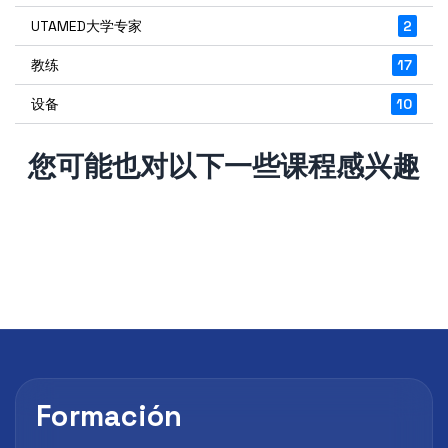
UTAMED大学专家
2
教练
17
设备
10
您可能也对以下一些课程感兴趣
Formación