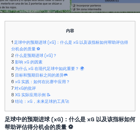
内容
足球中的预期进球 (xG)：什么是 xG 以及该指标如何帮助评估得
分机会的质量 ⚽
什么是预期进球 (xG)？
影响 xG 的因素
为什么 xG 在现代足球中如此重要？ 🌍
目标和预期目标之间的差异🥅
xG 实践：如何在比赛中应用？
对xG的批评
XG 实际应用示例 📝
结论：xG，未来足球的工具🚀
足球中的预期进球 (xG)：什么是 xG 以及该指标如何
帮助评估得分机会的质量 ⚽