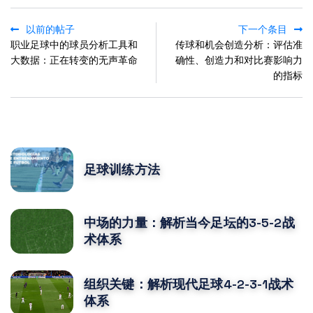
以前的帖子
下一个条目
职业足球中的球员分析工具和
传球和机会创造分析：评估准
大数据：正在转变的无声革命
确性、创造力和对比赛影响力
的指标
POPULAR POSTS
足球训练方法
中场的力量：解析当今足坛的3-5-2战
术体系
组织关键：解析现代足球4-2-3-1战术
体系