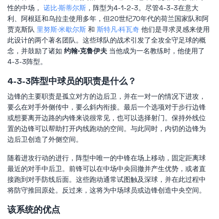
性的中场，
诺比·斯蒂尔斯
，阵型为4-1-2-3。尽管4-3-3在意大
利、阿根廷和乌拉圭使用多年，但20世纪70年代的荷兰国家队和阿
贾克斯队
里努斯·米歇尔斯
和
斯特凡·科瓦奇
他们是寻求灵感来使用
此设计的两个著名团队。这些球队的战术引发了全攻全守足球的概
念，并鼓励了诸如
约翰·克鲁伊夫
当他成为一名教练时，他使用了
4-3-3阵型。
4-3-3阵型中球员的职责是什么？
边锋的主要职责是孤立对方的边后卫，并在一对一的情况下进攻，
要么在对手外侧传中，要么斜内衔接。最后一个选项对于步行边锋
或想要离开边路的内锋来说很常见，也可以选择射门。保持外线位
置的边锋可以帮助打开内线跑动的空间。与此同时，内切的边锋为
边后卫创造了外侧空间。
随着进攻行动的进行，阵型中唯一的中锋在场上移动，固定距离球
最近的对手中后卫。前锋可以在中场中央回撤并产生优势，或者直
接跑到对手防线后面。这些跑动通常试图触及深球，并在此过程中
将防守推回原处。反过来，这将为中场球员或边锋创造中央空间。
该系统的优点