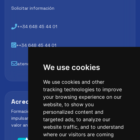
Solicitar información
++34 648 45 44 01
++34 648 45 44 01
atencion@futbollab.com
We use cookies
We use cookies and other
tracking technologies to improve
your browsing experience on our
Acreditaciones y alianzas
website, to show you
Formación, metodología y reconocimiento para
personalized content and
impulsar el perfil profesional del alumno y reforzar su
targeted ads, to analyze our
valor ante clubes, academias y entidades deportivas.
website traffic, and to understand
where our visitors are coming