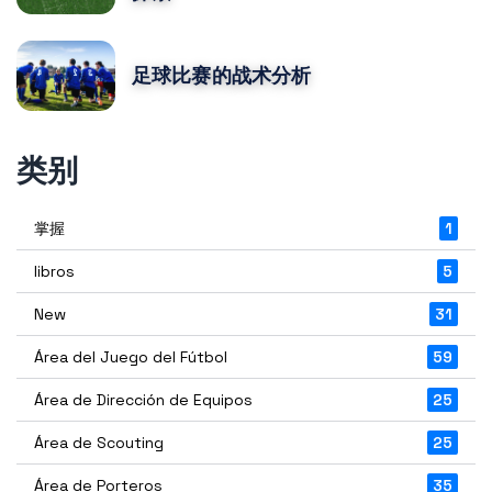
足球比赛的战术分析
类别
掌握
1
libros
5
New
31
Área del Juego del Fútbol
59
Área de Dirección de Equipos
25
Área de Scouting
25
Área de Porteros
35