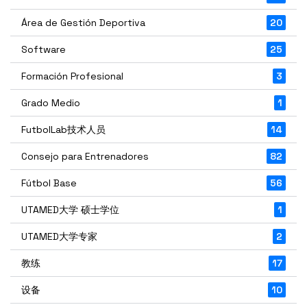
Área de Gestión Deportiva
20
Software
25
Formación Profesional
3
Grado Medio
1
FutbolLab技术人员
14
Consejo para Entrenadores
82
Fútbol Base
56
UTAMED大学 硕士学位
1
UTAMED大学专家
2
教练
17
设备
10