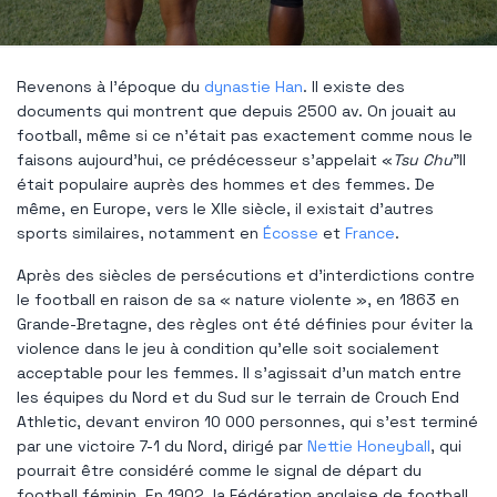
Revenons à l'époque du
dynastie Han
. Il existe des
documents qui montrent que depuis 2500 av. On jouait au
football, même si ce n’était pas exactement comme nous le
faisons aujourd’hui, ce prédécesseur s’appelait «
Tsu Chu
"Il
était populaire auprès des hommes et des femmes. De
même, en Europe, vers le XIIe siècle, il existait d'autres
sports similaires, notamment en
Écosse
et
France
.
Après des siècles de persécutions et d'interdictions contre
le football en raison de sa « nature violente », en 1863 en
Grande-Bretagne, des règles ont été définies pour éviter la
violence dans le jeu à condition qu'elle soit socialement
acceptable pour les femmes. Il s'agissait d'un match entre
les équipes du Nord et du Sud sur le terrain de Crouch End
Athletic, devant environ 10 000 personnes, qui s'est terminé
par une victoire 7-1 du Nord, dirigé par
Nettie Honeyball
, qui
pourrait être considéré comme le signal de départ du
football féminin. En 1902, la Fédération anglaise de football