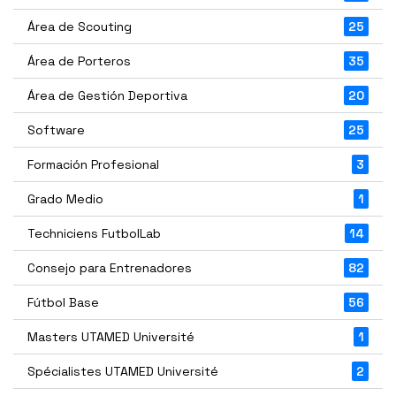
Área de Scouting
25
Área de Porteros
35
Área de Gestión Deportiva
20
Software
25
Formación Profesional
3
Grado Medio
1
Techniciens FutbolLab
14
Consejo para Entrenadores
82
Fútbol Base
56
Masters UTAMED Université
1
Spécialistes UTAMED Université
2