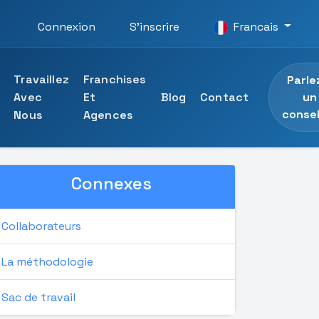
Connexion
S'inscrire
Francais
Travaillez
Franchises
Parle
un
Avec
Et
Blog
Contact
consei
Nous
Agences
Connexes
ersité UTAMED
ons professionnelles
 l'Université UTAMED
Collaborateurs
essionnelles
La méthodologie
Sac de travail