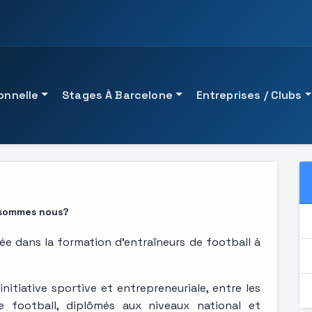
onnelle
Stages À Barcelone
Entreprises / Clubs
ACCÈS RAPIDE
ORIENTATION ACADÉMIQUE
 blessures
Voir les cours de l'Univ
Voir toutes les formati
 sommes nous?
Voir les spécialistes de
Parlez à un conseiller
ée dans la formation d'entraîneurs de football à
Voir les formations prof
Demander des conseils
initiative sportive et entrepreneuriale, entre les
 football, diplômés aux niveaux national et