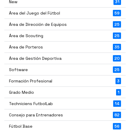
New
31
Área del Juego del Fútbol
59
Área de Dirección de Equipos
25
Área de Scouting
25
Área de Porteros
35
Área de Gestión Deportiva
20
Software
25
Formación Profesional
3
Grado Medio
1
Techniciens FutbolLab
14
Consejo para Entrenadores
82
Fútbol Base
56