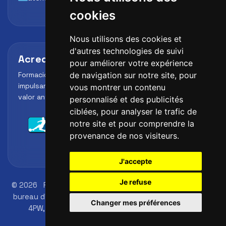
cookies
Nous utilisons des cookies et
d'autres technologies de suivi
Acreditaciones y alianzas
pour améliorer votre expérience
Formación, metodología y reconocimiento para
de navigation sur notre site, pour
impulsar el perfil profesional del alumno y reforzar su
vous montrer un contenu
valor ante clubes, academias y entidades deportivas.
personnalisé et des publicités
ciblées, pour analyser le trafic de
notre site et pour comprendre la
provenance de nos visiteurs.
J'accepte
Je refuse
© 2026
FutbolLab Spain Soccer Academy
Adresse du
bureau d'inscription: 145 - 147 St John St, London, EC1V
Changer mes préférences
4PW, UK
Numéro d'identification: 09033026
téléphone +34 648 45 44 01