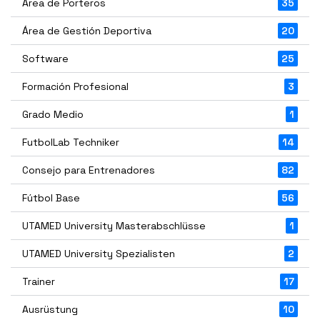
Área de Porteros
35
Área de Gestión Deportiva
20
Software
25
Formación Profesional
3
Grado Medio
1
FutbolLab Techniker
14
Consejo para Entrenadores
82
Fútbol Base
56
UTAMED University Masterabschlüsse
1
UTAMED University Spezialisten
2
Trainer
17
Ausrüstung
10