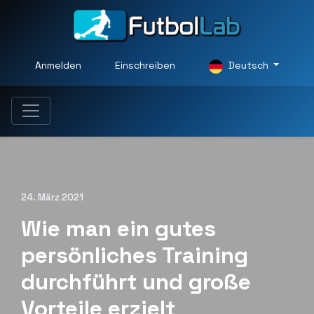
Anmelden
Einschreiben
Deutsch
24. März 2021
Wie man ein gutes
persönliches Training
durchführt und große
Vorteile erzielt