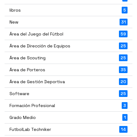
libros
5
New
31
Área del Juego del Fútbol
59
Área de Dirección de Equipos
25
Área de Scouting
25
Área de Porteros
35
Área de Gestión Deportiva
20
Software
25
Formación Profesional
3
Grado Medio
1
FutbolLab Techniker
14