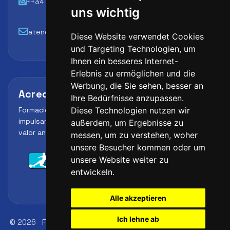
++34 648 45 44 01
uns wichtig
atencion@futbollab.com
Diese Website verwendet Cookies
und Targeting Technologien, um
Ihnen ein besseres Internet-
Erlebnis zu ermöglichen und die
Werbung, die Sie sehen, besser an
Acreditaciones y alianzas
Ihre Bedürfnisse anzupassen.
Formación, metodología y reconocimiento para
Diese Technologien nutzen wir
impulsar el perfil profesional del alumno y reforzar su
außerdem, um Ergebnisse zu
valor ante clubes, academias y entidades deportivas.
messen, um zu verstehen, woher
unsere Besucher kommen oder um
unsere Website weiter zu
entwickeln.
Alle akzeptieren
Ich lehne ab
© 2026
FutbolLab Spain Soccer Academy
Adresse des