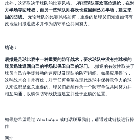
此外，这还取决于球队的比赛风格。 .
有些球队喜欢高位逼抢，在对
方半场夺回球权，而另一些球队则喜欢快速回到己方半场，建立坚
固的防线。
无论球队的比赛风格如何，重要的是球员们知道如何有
效地运用撤退战术并作为防守单位共同努力。
结论：
后撤是足球比赛中一种重要的防守战术，要求球队中没有控球权的
球员迅速返回自己的半场以保卫自己的球门。 .
撤退的有效性取决于
球员向己方半场移动的速度以及球队的防守组织。如果应用得当，
这种战术会非常有效，对于任何希望在现代足球中保持竞争力的球
队来说都是至关重要的。球员们必须作为一个防守单位共同努力并
相互沟通，以确保防守线快速建立并处于正确的位置。
如果您希望通过 WhatsApp 或电话联系我们，请通过此链接进行操
作
网址