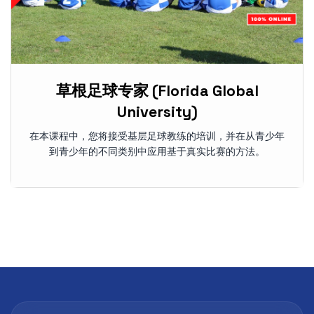
草根足球专家 (Florida Global
University)
在本课程中，您将接受基层足球教练的培训，并在从青少年
到青少年的不同类别中应用基于真实比赛的方法。