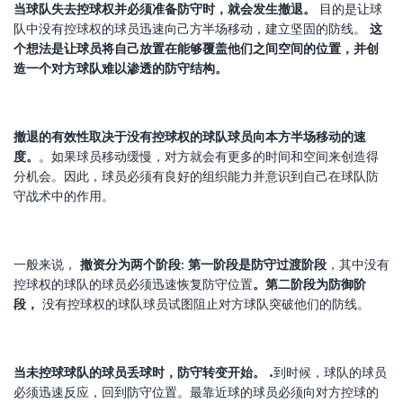
当球队失去控球权并必须准备防守时，就会发生撤退。
目的是让球
队中没有控球权的球员迅速向己方半场移动，建立坚固的防线。
这
个想法是让球员将自己放置在能够覆盖他们之间空间的位置，并创
造一个对方球队难以渗透的防守结构。
撤退的有效性取决于没有控球权的球队球员向本方半场移动的速
度。
。如果球员移动缓慢，对方就会有更多的时间和空间来创造得
分机会。因此，球员必须有良好的组织能力并意识到自己在球队防
守战术中的作用。
一般来说，
撤资分为两个阶段
:
第一阶段是防守过渡阶段
，其中没有
控球权的球队的球员必须迅速恢复防守位置
。第二阶段为防御阶
段，
没有控球权的球队球员试图阻止对方球队突破他们的防线。
当未控球球队的球员丢球时，防守转变开始。 .
到时候，球队的球员
必须迅速反应，回到防守位置。最靠近球的球员必须向对方控球的