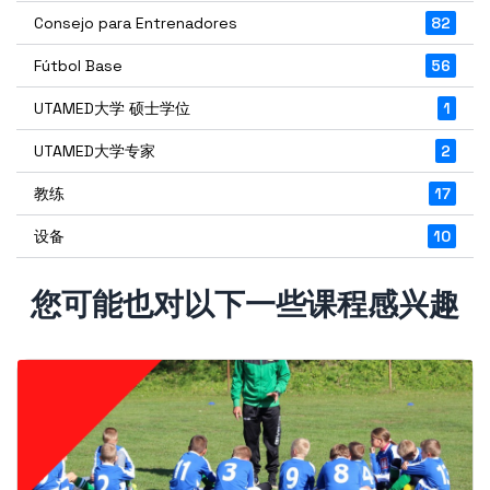
Consejo para Entrenadores
82
Fútbol Base
56
UTAMED大学 硕士学位
1
UTAMED大学专家
2
教练
17
设备
10
您可能也对以下一些课程感兴趣