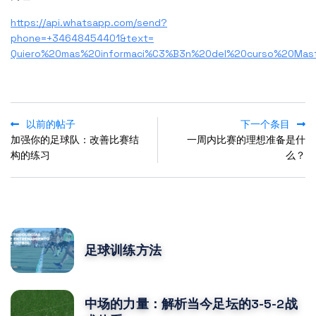
https://api.whatsapp.com/send?
phone=+34648454401&text=
Quiero%20mas%20informaci%C3%B3n%20del%20curso%20Mas
以前的帖子
下一个条目
加强你的足球队：改善比赛结
一周内比赛的理想准备是什
构的练习
么？
POPULAR POSTS
足球训练方法
中场的力量：解析当今足坛的3-5-2战