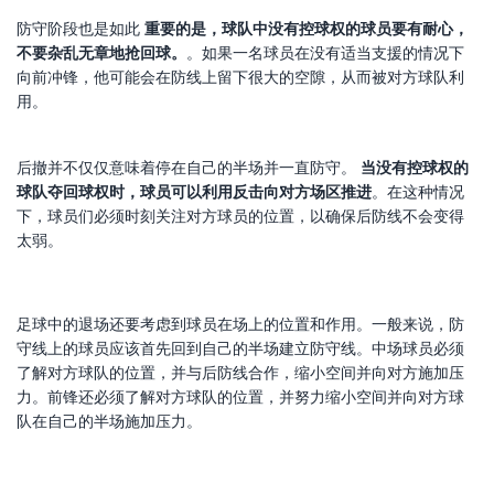
防守阶段也是如此
重要的是，球队中没有控球权的球员要有耐心，
不要杂乱无章地抢回球。
。如果一名球员在没有适当支援的情况下
向前冲锋，他可能会在防线上留下很大的空隙，从而被对方球队利
用。
后撤并不仅仅意味着停在自己的半场并一直防守。
当没有控球权的
球队夺回球权时，球员可以利用反击向对方场区推进
。在这种情况
下，球员们必须时刻关注对方球员的位置，以确保后防线不会变得
太弱。
足球中的退场还要考虑到球员在场上的位置和作用。一般来说，防
守线上的​​球员应该首先回到自己的半场建立防守线。中场球员必须
了解对方球队的位置，并与后防线合作，缩小空间并向对方施加压
力。前锋还必须了解对方球队的位置，并努力缩小空间并向对方球
队在自己的半场施加压力。