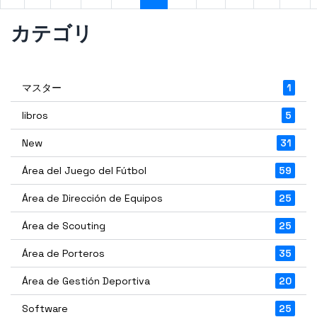
カテゴリ
マスター
1
libros
5
New
31
Área del Juego del Fútbol
59
Área de Dirección de Equipos
25
Área de Scouting
25
Área de Porteros
35
Área de Gestión Deportiva
20
Software
25