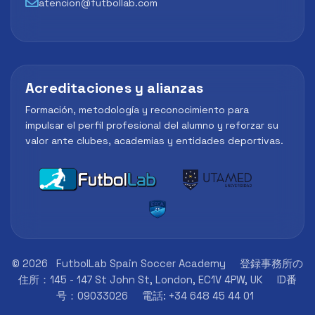
atencion@futbollab.com
Acreditaciones y alianzas
Formación, metodología y reconocimiento para
impulsar el perfil profesional del alumno y reforzar su
valor ante clubes, academias y entidades deportivas.
© 2026
FutbolLab Spain Soccer Academy
登録事務所の
住所：145 - 147 St John St, London, EC1V 4PW, UK
ID番
号：09033026
電話: +34 648 45 44 01