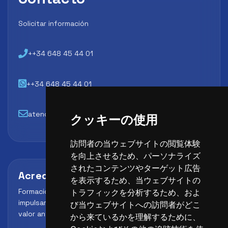
Solicitar información
++34 648 45 44 01
++34 648 45 44 01
atencion@futbollab.com
クッキーの使用
訪問者の当ウェブサイトの閲覧体験
を向上させるため、パーソナライズ
されたコンテンツやターゲット広告
Acreditaciones y alianzas
を表示するため、当ウェブサイトの
Formación, metodología y reconocimiento para
トラフィックを分析するため、およ
impulsar el perfil profesional del alumno y reforzar su
び当ウェブサイトへの訪問者がどこ
valor ante clubes, academias y entidades deportivas.
から来ているかを理解するために、