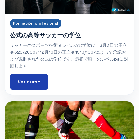
Formación profesional
公式の高等サッカーの学位
サッカーのスポーツ技術者レベル3の学位は、3月3日の王立
令320/2000と12月19日の王立令1913/1997によって承認お
よび規制された公式の学位です。最初で唯一のレベルpaに対
応します
Ver curso