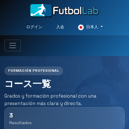
ログイン
入会
日本人
FORMACIÓN PROFESIONAL
コース一覧
Grados y formación profesional con una
presentación más clara y directa.
3
Resultados