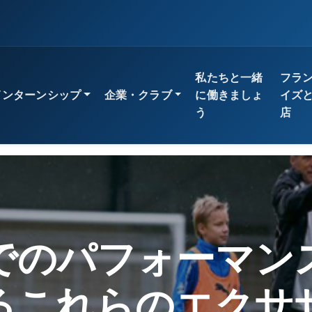
私たちと一緒
フラ
インターンシップ
企業・クラブ
に働きましょ
イズ
う
店
クイックアクセス
学術的オリエンテーション
UTAMED大学のコースを
プロフェッショナルトレ
UTAMED大学の専門家を
アドバイザーに相談する
でのパフォーマン
専門トレーニングを見る
指導を依頼する
るこれらのエクサ