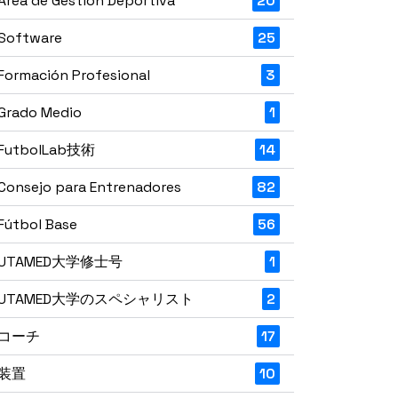
Área de Gestión Deportiva
20
Software
25
Formación Profesional
3
Grado Medio
1
FutbolLab技術
14
Consejo para Entrenadores
82
Fútbol Base
56
UTAMED大学修士号
1
UTAMED大学のスペシャリスト
2
コーチ
17
装置
10