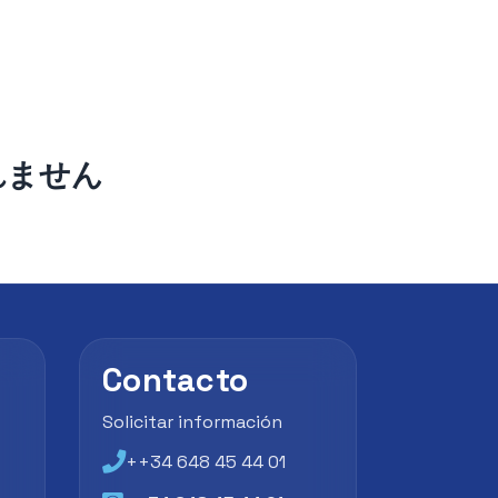
れません
Contacto
Solicitar información
++34 648 45 44 01