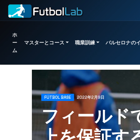
ホ
ー
マスターとコース
職業訓練
バルセロナの
ム
注目の修士号
公式プログラム
対面体験
カスタマイズされたサービス
身体的準備と傷害予防のマスター
サッカーの中級学位
トレーナーインターンシップ
クラブへの技術的なアドバイス
FÚTBOL BASE
2022年2月9日
スカウティングとビデオ分析のマスター
レベル1トレーナーコース
プレイヤーインターンシップ
スポーツマネジメント
フィールド
ビッグデータのマスターをサッカーに応用
レベル2トレーナーコース
チームインターンシップ
スカウトと採用
UTAMED大学認定修士
レベル3トレーナーコース
すべてのインターンシップを見る
方法論とトレーニング
上を保証す