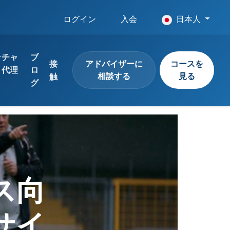
ログイン
入会
日本人
ンチャ
ブ
接
アドバイザーに
コースを
と代理
ロ
相談する
見る
触
グ
見る
ーニングをすべて見る
見る
ス向
サイ