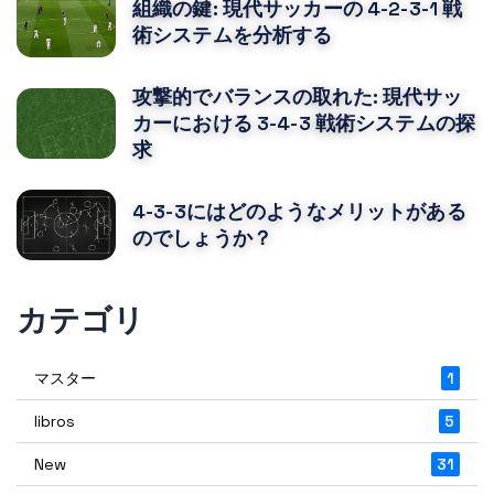
組織の鍵: 現代サッカーの 4-2-3-1 戦
術システムを分析する
攻撃的でバランスの取れた: 現代サッ
カーにおける 3-4-3 戦術システムの探
求
4-3-3にはどのようなメリットがある
のでしょうか？
カテゴリ
マスター
1
libros
5
New
31