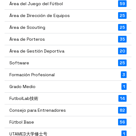
Área del Juego del Fútbol
59
Área de Dirección de Equipos
25
Área de Scouting
25
Área de Porteros
35
Área de Gestión Deportiva
20
Software
25
Formación Profesional
3
Grado Medio
1
FutbolLab技術
14
Consejo para Entrenadores
82
Fútbol Base
56
UTAMED大学修士号
1