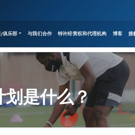
/俱乐部
与我们合作
特许经营权和代理机构
博客
接
快速访问
学术定位
查看 UTAMED 大学课程
查看所有专业培训
查看 UTAMED 大学专家
与顾问交谈
计划是什么？
查看专业培训
请求指导