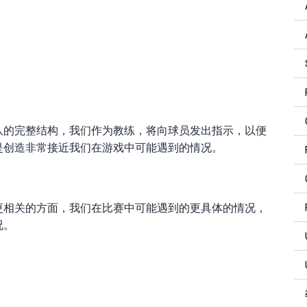
队的完整结构，我们作为教练，将向球员发出指示，以便
是创造非常接近我们在游戏中可能遇到的情况。
更相关的方面，我们在比赛中可能遇到的更具体的情况，
况。