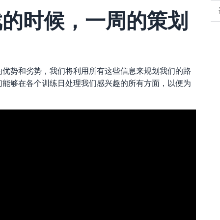
戏的时候，一周的策划
？
的优势和劣势，我们将利用所有这些信息来规划我们的路
们能够在各个训练日处理我们感兴趣的所有方面，以便为