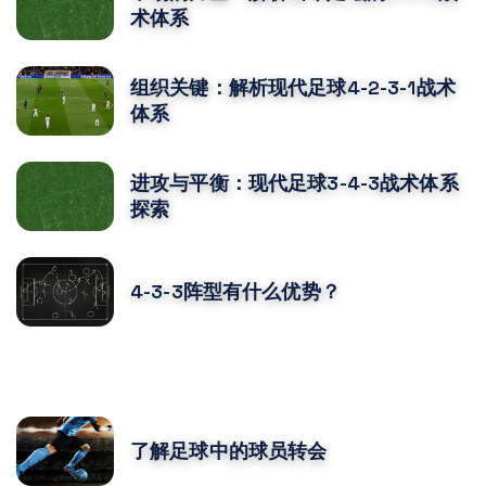
术体系
组织关键：解析现代足球4-2-3-1战术
体系
进攻与平衡：现代足球3-4-3战术体系
探索
4-3-3阵型有什么优势？
您可能还喜欢
了解足球中的球员转会