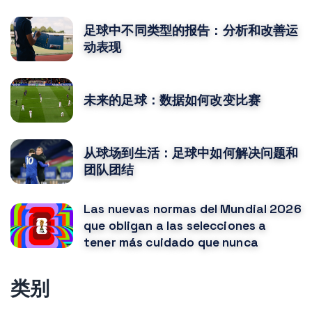
足球中不同类型的报告：分析和改善运
动表现
未来的足球：数据如何改变比赛
从球场到生活：足球中如何解决问题和
团队团结
Las nuevas normas del Mundial 2026
que obligan a las selecciones a
tener más cuidado que nunca
类别