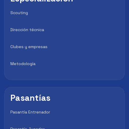
Scouting
Dirección técnica
Clubes y empresas
Metodología
Pasantías
Pasantía Entrenador
Pasantía Jugador