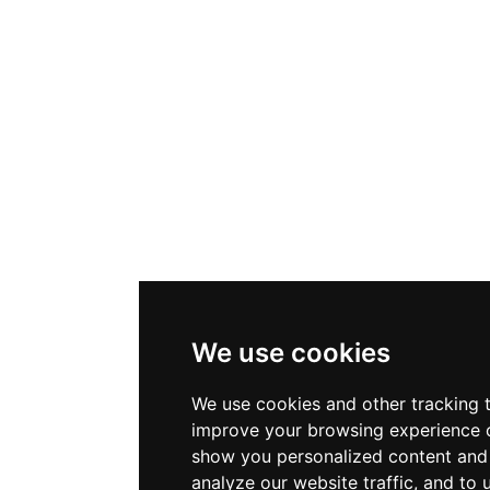
We use cookies
We use cookies and other tracking 
improve your browsing experience o
show you personalized content and 
analyze our website traffic, and to