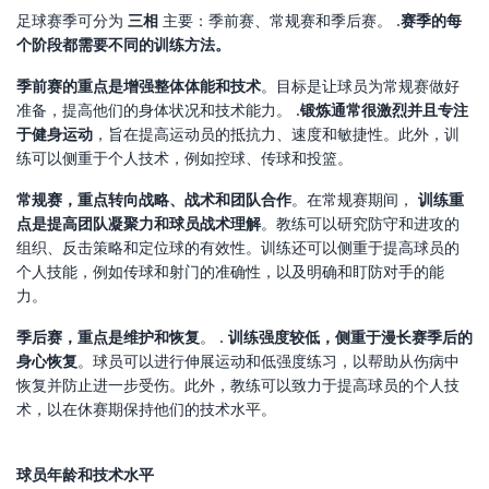
足球赛季可分为
三相
主要：季前赛、常规赛和季后赛。 .
赛季的每
个阶段都需要不同的训练方法。
季前赛的重点是增强整体体能和技术
。目标是让球员为常规赛做好
准备，提高他们的身体状况和技术能力。 .
锻炼通常很激烈并且专注
于健身运动
，旨在提高运动员的抵抗力、速度和敏捷性。此外，训
练可以侧重于个人技术，例如控球、传球和投篮。
常规赛，重点转向战略、战术和团队合作
。在常规赛期间，
训练重
点是提高团队凝聚力和球员战术理解
。教练可以研究防守和进攻的
组织、反击策略和定位球的有效性。训练还可以侧重于提高球员的
个人技能，例如传球和射门的准确性，以及明确和盯防对手的能
力。
季后赛，重点是维护和恢复
。 .
训练强度较低，侧重于漫长赛季后的
身心恢复
。球员可以进行伸展运动和低强度练习，以帮助从伤病中
恢复并防止进一步受伤。此外，教练可以致力于提高球员的个人技
术，以在休赛期保持他们的技术水平。
球员年龄和技术水平