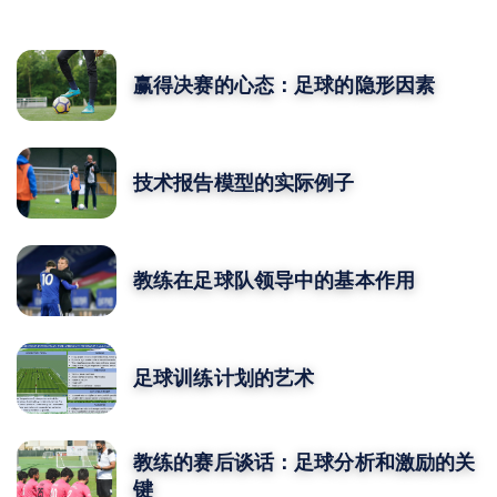
您可能还喜欢
赢得决赛的心态：足球的隐形因素
技术报告模型的实际例子
教练在足球队领导中的基本作用
足球训练计划的艺术
教练的赛后谈话：足球分析和激励的关
键