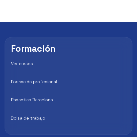
Formación
Ver cursos
Formación profesional
Pasantías Barcelona
Bolsa de trabajo