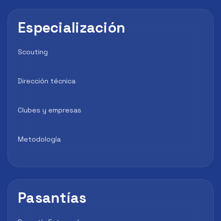
Especialización
Scouting
Dirección técnica
Clubes y empresas
Metodología
Pasantías