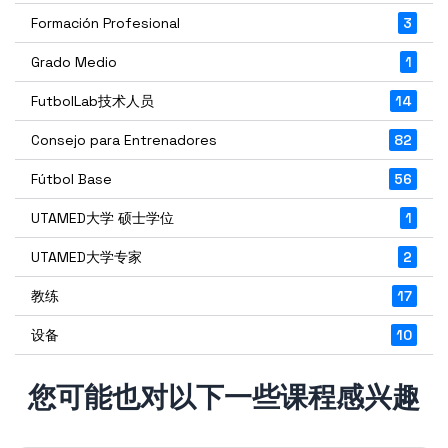
Formación Profesional
3
Grado Medio
1
FutbolLab技术人员
14
Consejo para Entrenadores
82
Fútbol Base
56
UTAMED大学 硕士学位
1
UTAMED大学专家
2
教练
17
设备
10
您可能也对以下一些课程感兴趣