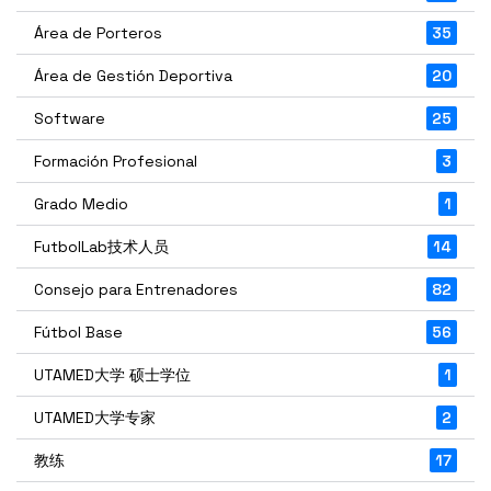
Área de Porteros
35
Área de Gestión Deportiva
20
Software
25
Formación Profesional
3
Grado Medio
1
FutbolLab技术人员
14
Consejo para Entrenadores
82
Fútbol Base
56
UTAMED大学 硕士学位
1
UTAMED大学专家
2
教练
17