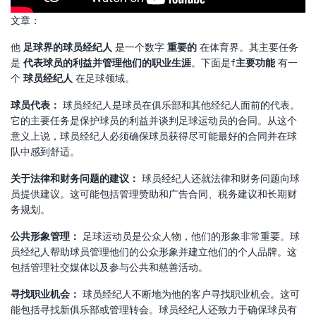
文章：
他
足球界的球员经纪人
是一个数字
重要的
在体育界。其主要任务
是
代表球员的利益并管理他们的职业生涯
。下面是f
主要功能
有一
个
球员经纪人
在足球领域。
球员代表：
球员经纪人是球员在俱乐部和其他经纪人面前的代表。
它的主要任务是保护球员的利益并谈判足球运动员的合同。从这个
意义上说，球员经纪人必须确保球员获得尽可能最好的合同并在球
队中感到舒适。
关于法律和财务问题的建议：
球员经纪人还就法律和财务问题向球
员提供建议。这可能包括管理赞助和广告合同、税务建议和长期财
务规划。
公共形象管理：
足球运动员是公众人物，他们的形象非常重要。球
员经纪人帮助球员管理他们的公众形象并建立他们的个人品牌。这
包括管理社交媒体以及参与公共和慈善活动。
寻找职业机会：
球员经纪人不断地为他的客户寻找职业机会。这可
能包括寻找新俱乐部或管理转会。球员经纪人还致力于确保球员有