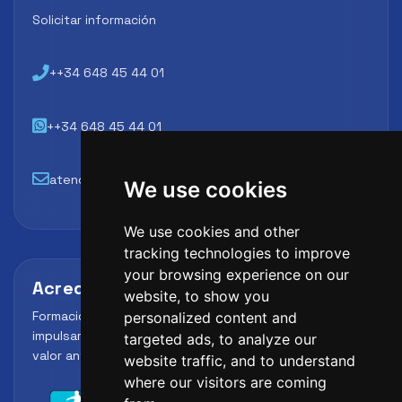
Solicitar información
++34 648 45 44 01
++34 648 45 44 01
atencion@futbollab.com
We use cookies
We use cookies and other
tracking technologies to improve
your browsing experience on our
Acreditaciones y alianzas
website, to show you
Formación, metodología y reconocimiento para
personalized content and
impulsar el perfil profesional del alumno y reforzar su
targeted ads, to analyze our
valor ante clubes, academias y entidades deportivas.
website traffic, and to understand
where our visitors are coming