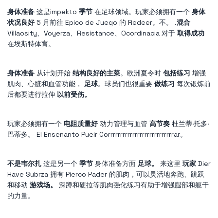
身体准备
这是impekto
季节
在足球领域。玩家必须拥有一个
身体
状况良好
5 月前往 Epico de Juego 的 Redeer。不。 .
混合
Villaosity、Voyerza、Resistance、Ocordinacia 对于
取得成功
在埃斯特体育。
身体准备
从计划开始
结构良好的主菜
。欧洲夏令时
包括练习
增强
肌肉、心脏和血管功能，
足球
。球员们也很重要
做练习
每次锻炼前
后都要进行拉伸
以前受伤。
玩家必须拥有一个
电阻质量好
动力管理与血管
高节奏
杜兰蒂·托多·
巴蒂多。 El Ensenanto Pueir Corrrrrrrrrrrrrrrrrrrrrrrrrrrar。
不是韦尔扎
这是另一个
季节
身体准备方面
足球。
来这里
玩家
Dier
Have Subrza 拥有 Pierco Pader 的肌肉，可以灵活地奔跑、跳跃
和移动
游戏场。
深蹲和硬拉等肌肉强化练习有助于增强腿部和躯干
的力量。