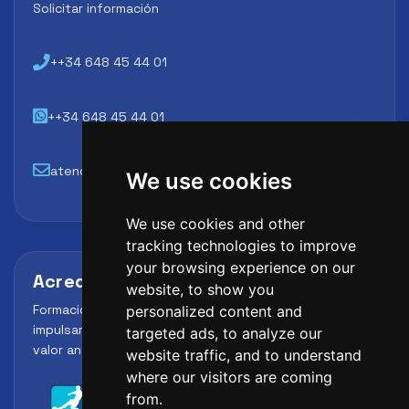
Solicitar información
++34 648 45 44 01
++34 648 45 44 01
atencion@futbollab.com
We use cookies
We use cookies and other
tracking technologies to improve
your browsing experience on our
Acreditaciones y alianzas
website, to show you
Formación, metodología y reconocimiento para
personalized content and
impulsar el perfil profesional del alumno y reforzar su
targeted ads, to analyze our
valor ante clubes, academias y entidades deportivas.
website traffic, and to understand
where our visitors are coming
from.