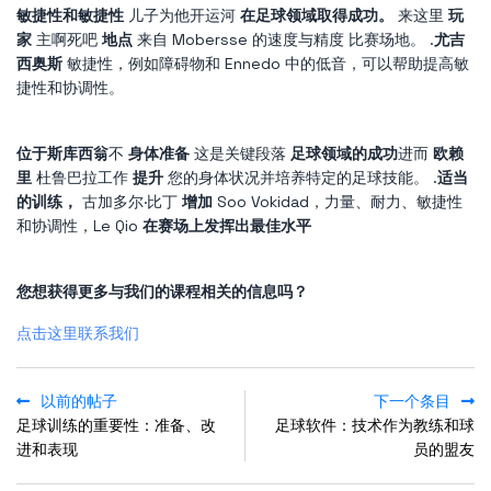
敏捷性和敏捷性
儿子为他开运河
在足球领域取得成功。
来这里
玩
家
主啊死吧
地点
来自 Mobersse 的速度与精度 比赛场地。 .
尤吉
西奥斯
敏捷性，例如障碍物和 Ennedo 中的低音，可以帮助提高敏
捷性和协调性。
位于斯库西翁
不
身体准备
这是关键段落
足球领域的成功
进而
欧赖
里
杜鲁巴拉工作
提升
您的身体状况并培养特定的足球技能。 .
适当
的训练，
古加多尔·比丁
增加
Soo Vokidad，力量、耐力、敏捷性
和协调性，Le Qio
在赛场上发挥出最佳水平
您想获得更多与我们的课程相关的信息吗？
点击这里联系我们
以前的帖子
下一个条目
足球训练的重要性：准备、改
足球软件：技术作为教练和球
进和表现
员的盟友