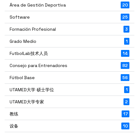
Área de Gestión Deportiva
20
Software
25
Formación Profesional
3
Grado Medio
1
FutbolLab技术人员
14
Consejo para Entrenadores
82
Fútbol Base
56
UTAMED大学 硕士学位
1
UTAMED大学专家
2
教练
17
设备
10