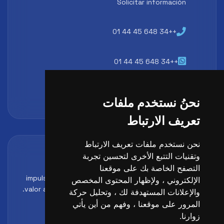
Solicitar información
++34 648 45 44 01
++34 648 45 44 01
atencion@futbollab.com
نحنُ نستخدم ملفات
تعريف الارتباط
نحن نستخدم ملفات تعريف الارتباط
Acreditaciones y alianzas
وتقنيات التتبع الأخرى لتحسين تجربة
Formación, metodología y reconocimiento para
التصفح الخاصة بك على موقعنا
impulsar el perfil profesional del alumno y reforzar su
الإلكتروني ، ولإظهار المحتوى المخصص
valor ante clubes, academias y entidades deportivas.
والإعلانات المستهدفة لك ، وتحليل حركة
المرور على موقعنا ، وفهم من أين يأتي
زوارنا.