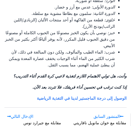
الوارد:
سلطة أو شوربة.
الدورة الأولى:
عدس مع أرز و خضار.
الدورة الثانية:
سلمون مع بطاطا مشوية مع سلطة.
حَلوَى:
قطعة من الفاكهة أو أحد منتجات الألبان (الزبادي/اللبن
الرائب/بودنج الأرز).
خبز:
نوصي بأن يكون الخبز مصنوعًا من الحبوب الكاملة أو مصنوعًا
من دقيق الحبوب قليل المكرر، لأنه يوفر أليافًا أكثر بكثير من الخبز
الأبيض.
شرب:
الماء الطيب والمألوف. ولكن دون المبالغة في ذلك، لأن
شرب الكثير من الماء أثناء الوجبات يخفف عصارة المعدة ويمكن
أن يبطئ عملية الهضم، مما يسبب الثقل.
وأنت، هل تولي الاهتمام اللازم لتغذية لاعبي كرة القدم أثناء التدريب؟
إذا كنت ترغب في تحسين أداء فريقك، فلا تتردد بعد الآن.
الوصول إلى درجة الماجستير لدينا في التغذية الرياضية
المنشور السابق
الإدخال التالي
مقابلة مع خوان مانويل نافاريتي
مقابلة مع جيرارد نوس