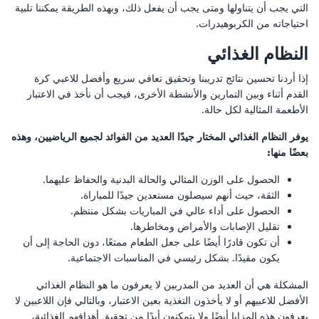
التي يجب أن يتناولها ومتى يجب أن يفعل ذلك، وبهذه الطريقة يمكننا تلبية
احتياجاته من الكربوهيدرات.
النظام الغذائي
إذا أردنا تحسين نتائج تدريبنا وتحقيق تعافي سريع وأفضل للاعبي كرة
القدم أثناء وبين التمارين والأنشطة الأخرى، فيجب أن نأخذ في الاعتبار
الأطعمة المثالية لكل حالة.
يوفر النظام الغذائي المختار جيدًا العديد من الفوائد لجميع الرياضيين، وهذه
بعضًا منها:
الحصول على الوزن المثالي والحالة البدنية والحفاظ عليهما.
الثقة، حيث أنهم سيصلون مستعدين جيدًا للمباراة.
الحصول على أداء عالي في المباريات بشكل منتظم.
تقليل الإصابات والأمراض ومخاطرها.
أن تكون قادرًا أيضًا على جعل الطعام ممتعًا، دون الحاجة إلى أن
يكون مقيدًا. بشكل رئيسي في المناسبات الاجتماعية.
المشكلة هي أن العديد من المدربين لا يعرفون ما هو النظام الغذائي
الأفضل للاعبيهم أو لا يأخذون التغذية بعين الاعتبار، وبالتالي فإن اللاعبين لا
يعرفون هذه المزايا أيضًا ولا يتمكنون أبدًا من تحقيق أهدافهم الغذائية،