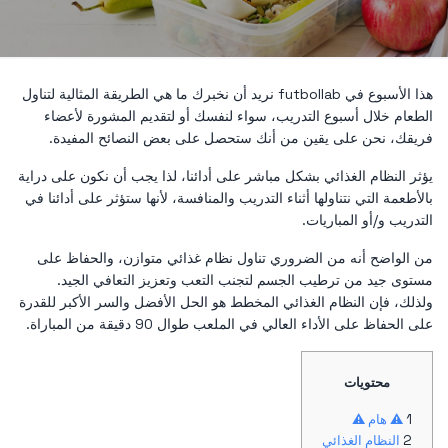
هذا الأسبوع في futbollab نريد أن نخبرك ما هي الطريقة المثالية لتناول
الطعام خلال أسبوع التدريب، سواء لنفسك أو لتقديم المشورة لأعضاء
فريقك، نحن على يقين من أنك ستحصل على بعض النصائح المفيدة.
يؤثر النظام الغذائي بشكل مباشر على أدائنا، لذا يجب أن نكون على دراية
بالأطعمة التي نتناولها أثناء التدريب والمنافسة، لأنها ستؤثر على أدائنا في
التدريب و/أو المباريات.
من الواضح أنه من الضروري تناول نظام غذائي متوازن، والحفاظ على
مستوى جيد من ترطيب الجسم لتجنب التعب وتعزيز التعافي الجيد.
ولذلك، فإن النظام الغذائي المخطط هو الحل الأفضل والسر الأكبر للقدرة
على الحفاظ على الأداء العالي في الملعب طوال 90 دقيقة من المباراة.
محتويات
⚠ هام ⚠
النظام الغذائي