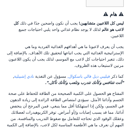
⚠ هام ⚠
ليس كل اللاعبين متشابهين!
يجب أن نكون واضحين جدًا في ذلك
كل
لاعب هو عالم
لذلك لا يوجد نظام غذائي واحد يلبي احتياجات جميع
اللاعبين.
يجب أن يعرف لاعبونا ما هي أهدافهم الغذائية الفردية وما هي
الإستراتيجية الغذائية التي يجب اتباعها لتحقيق تلك الأهداف. بالإضافة إلى
ذلك، تتغير احتياجات كل لاعب مع الموسم، لذلك يجب أن يكون اللاعبون
مرنين لاستيعاب هذه الظروف.
كما ذكر
فيليبي ديل فالي باسكوال,
مسؤول عن التغذية
نادي إشبيلية
,
"أنت تتنافس وكأنك تتدرب وتلعب وكأنك تأكل.".
المفتاح هو الحصول على الكمية الصحيحة من الطاقة للحفاظ على صحة
الجسم وأدائنا الأمثل. سيؤدي امتصاص الطاقة الزائدة إلى زيادة الدهون
في الجسم، ولكن إذا استهلكنا أقل مما ينبغي، فمن المرجح أن ينخفض ​​
أدائنا، مما قد يسبب إصابات و/أو أمراض. توفر الكربوهيدرات لعضلاتك
وعقلك الوقود الذي تحتاجه للتعامل مع ضغوط التدريب والمنافسة. من
المهم أن نعرف ما هي الأطعمة المناسبة لكل لاعب، بالإضافة إلى الكمية