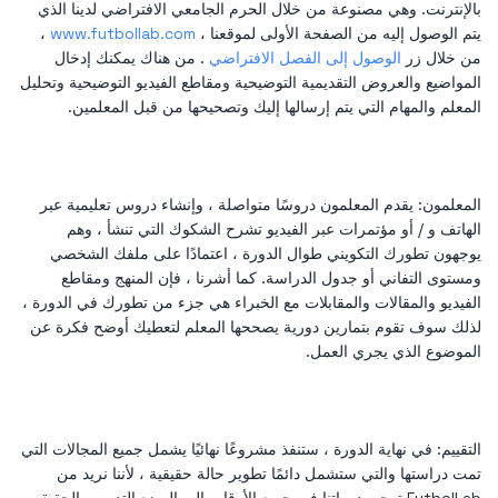
بالإنترنت. وهي مصنوعة من خلال الحرم الجامعي الافتراضي لدينا الذي
يتم الوصول إليه من الصفحة الأولى لموقعنا ،
www.futbollab.com
،
من خلال زر
الوصول إلى الفصل الافتراضي
. من هناك يمكنك إدخال
المواضيع والعروض التقديمية التوضيحية ومقاطع الفيديو التوضيحية وتحليل
المعلم والمهام التي يتم إرسالها إليك وتصحيحها من قبل المعلمين.
المعلمون: يقدم المعلمون دروسًا متواصلة ، وإنشاء دروس تعليمية عبر
الهاتف و / أو مؤتمرات عبر الفيديو تشرح الشكوك التي تنشأ ، وهم
يوجهون تطورك التكويني طوال الدورة ، اعتمادًا على ملفك الشخصي
ومستوى التفاني أو جدول الدراسة. كما أشرنا ، فإن المنهج ومقاطع
الفيديو والمقالات والمقابلات مع الخبراء هي جزء من تطورك في الدورة ،
لذلك سوف تقوم بتمارين دورية يصححها المعلم لتعطيك أوضح فكرة عن
الموضوع الذي يجري العمل.
التقييم: في نهاية الدورة ، ستنفذ مشروعًا نهائيًا يشمل جميع المجالات التي
تمت دراستها والتي ستشمل دائمًا تطوير حالة حقيقية ، لأننا نريد من