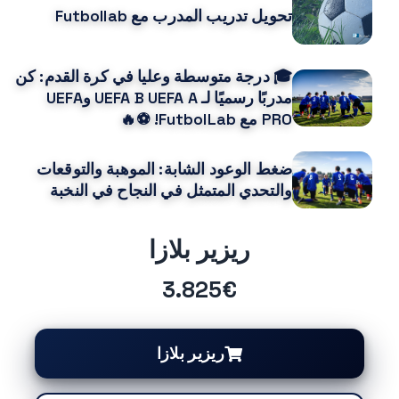
تحويل تدريب المدرب مع Futbollab
🎓 درجة متوسطة وعليا في كرة القدم: كن
مدربًا رسميًا لـ UEFA B UEFA A وUEFA
PRO مع FutbolLab! ⚽🔥
ضغط الوعود الشابة: الموهبة والتوقعات
والتحدي المتمثل في النجاح في النخبة
ريزير بلازا
3.825€
ريزير بلازا