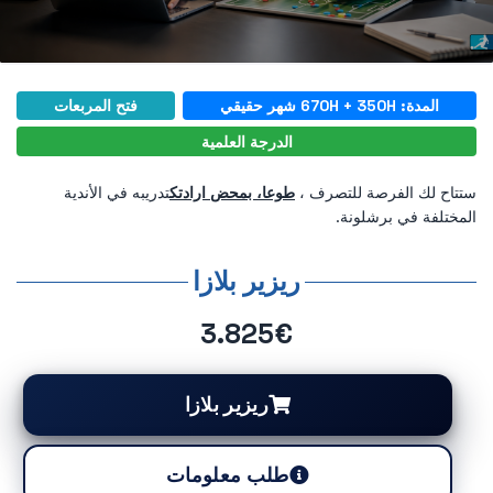
المدة: 670H + 350H شهر حقيقي
فتح المربعات
الدرجة العلمية
ستتاح لك الفرصة للتصرف ،
طوعا، بمحض ارادتك
تدريبه في الأندية
المختلفة في برشلونة.
ريزير بلازا
3.825€
ريزير بلازا
طلب معلومات