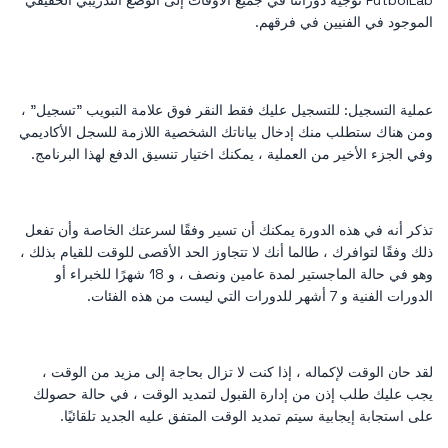
FutbolLab توجيه دوراتنا في جميع الأوقات إلى الوضع التدريبي الحقيقي
الموجود في الفنيين في فرقهم.
عملية التسجيل: للتسجيل عليك فقط النقر فوق علامة التبويب "تسجيل" ،
ومن هناك ستطلب منك إدخال بياناتك الشخصية اللازمة للسجل الأكاديمي
وفي الجزء الأخير من العملية ، يمكنك اختيار تنسيق الدفع لهذا البرنامج.
تذكر أنه في هذه الدورة يمكنك أن تسير وفقًا لسرعتك الخاصة وأن تفعل
ذلك وفقًا لتوافرك ، طالما أنك لا تتجاوز الحد الأقصى للوقت للقيام بذلك ،
وهو في حالة الماجستير لمدة عامين ونصف ، و 18 شهرًا للخبراء أو
الدورات الفنية و 7 أشهر للدورات التي ليست من هذه الفئات.
لقد حان الوقت لإكماله ، إذا كنت لا تزال بحاجة إلى مزيد من الوقت ،
يجب عليك طلب إذن من إدارة القبول لتمديد الوقت ، في حالة حصولك
على استجابة إيجابية سيتم تمديد الوقت المتفق عليه الجديد تلقائيًا.