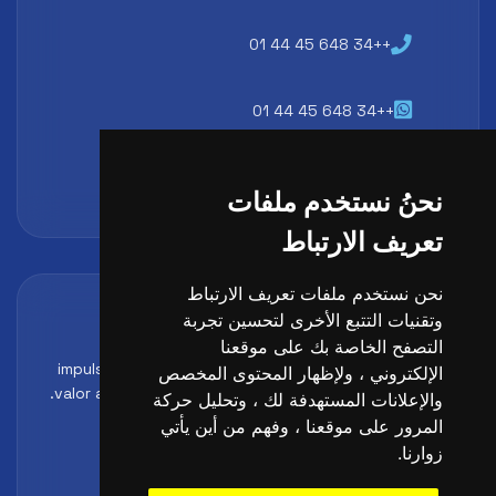
++34 648 45 44 01
++34 648 45 44 01
atencion@futbollab.com
نحنُ نستخدم ملفات
تعريف الارتباط
نحن نستخدم ملفات تعريف الارتباط
Acreditaciones y alianzas
وتقنيات التتبع الأخرى لتحسين تجربة
Formación, metodología y reconocimiento para
التصفح الخاصة بك على موقعنا
impulsar el perfil profesional del alumno y reforzar su
الإلكتروني ، ولإظهار المحتوى المخصص
valor ante clubes, academias y entidades deportivas.
والإعلانات المستهدفة لك ، وتحليل حركة
المرور على موقعنا ، وفهم من أين يأتي
زوارنا.