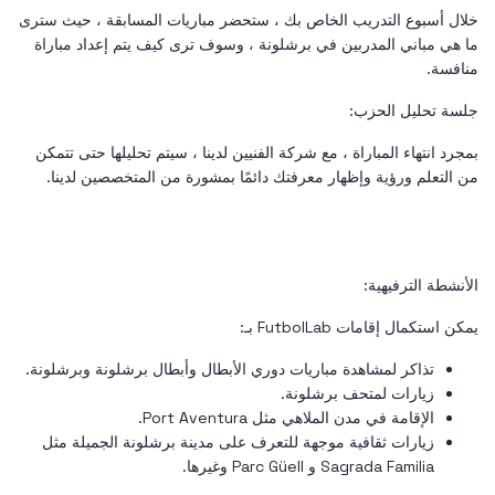
خلال أسبوع التدريب الخاص بك ، ستحضر مباريات المسابقة ، حيث سترى
ما هي مباني المدربين في برشلونة ، وسوف ترى كيف يتم إعداد مباراة
منافسة.
جلسة تحليل الحزب:
بمجرد انتهاء المباراة ، مع شركة الفنيين لدينا ، سيتم تحليلها حتى تتمكن
من التعلم ورؤية وإظهار معرفتك دائمًا بمشورة من المتخصصين لدينا.
الأنشطة الترفيهية:
يمكن استكمال إقامات FutbolLab بـ:
تذاكر لمشاهدة مباريات دوري الأبطال وأبطال برشلونة وبرشلونة.
زيارات لمتحف برشلونة.
الإقامة في مدن الملاهي مثل Port Aventura.
زيارات ثقافية موجهة للتعرف على مدينة برشلونة الجميلة مثل
Sagrada Familia و Parc Güell وغيرها.