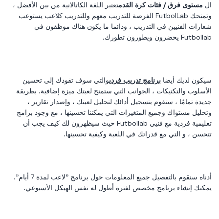
ال
مستوى فرق / فئات كرة القدم
تعتبر اللغة الكاتالانية من بين الأفضل ،
وتمنحك FutbolLab الفرصة للتدريب معهم وللتدريب كلاعب يستوعب
شعارات الفنيين في التدريب ، ودائما ما يكون هناك موظفون في
Futbollab يحضرون ويطورون تطورك.
سيكون لديك أيضا
برنامج تدريب فردي
والتي سوف تقودك إلى تحسين
الأسلوب والتكتيكات ، الجوانب التي ستمنح لعبتك ميزة إضافية. بطريقة
جديدة تمامًا ، سنقوم بتسجيل أدائك لتحليل لعبتك ، وإصدار تقارير ،
وتحليل مستواك وجميع المتغيرات التي يمكننا تحسينها ، مع وجود برامج
تعليمية فردية مع فنيي Futbollab حيث سيظهرون لك كيف يجب أن
تتحسن ، و التي مع قدراتك في اللعبة وكيفية تحسينها.
أدناه سنقوم بالتفصيل جميع المعلومات حول برنامج "لاعب لمدة 7 أيام".
يمكنك إنشاء برنامج مخصص لفترة أطول له نفس الهيكل الأسبوعي.