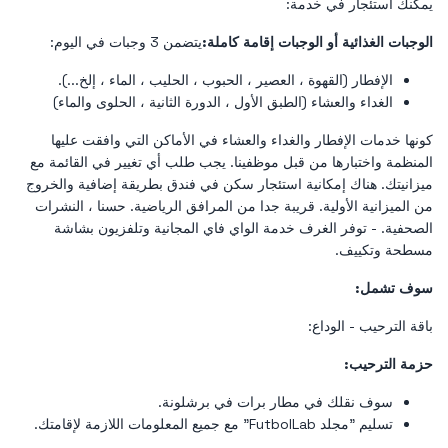
يمكنك استئجار في خدمة:
الوجبات الغذائية أو الوجبات
إقامة كاملة:
يتضمن 3 وجبات في اليوم:
الإفطار (القهوة ، العصير ، الحبوب ، الحليب ، الماء ، إلخ...).
الغداء والعشاء (الطبق الأول ، الدورة الثانية ، الحلوى والماء)
كونها خدمات الإفطار والغداء والعشاء في الأماكن التي وافقت عليها
المنظمة واختبارها من قبل موظفينا. يجب طلب أي تغيير في القائمة مع
ميزانيتك. هناك إمكانية استئجار سكن في فندق بطريقة إضافية والخروج
من الميزانية الأولية. قريبة جدا من المرافق الرياضية. حسنا ، النشرات
الصحفية. - توفر الغرف خدمة الواي فاي المجانية وتلفزيون بشاشة
مسطحة وتكييف.
سوف تشمل:
باقة الترحيب - الوداع:
حزمة الترحيب:
سوف نقلك في مطار برات في برشلونة.
تسليم "مجلد FutbolLab" مع جميع المعلومات اللازمة لإقامتك.