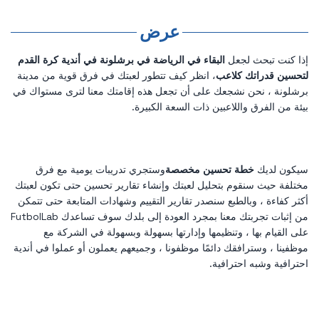
عرض
إذا كنت تبحث لجعل
البقاء في الرياضة في برشلونة في أندية كرة القدم
لتحسين قدراتك كلاعب
، انظر كيف تتطور لعبتك في فرق قوية من مدينة
برشلونة ، نحن نشجعك على أن تجعل هذه إقامتك معنا لترى مستواك في
بيئة من الفرق واللاعبين ذات السعة الكبيرة.
سيكون لديك
خطة تحسين مخصصة
وستجري تدريبات يومية مع فرق
مختلفة حيث سنقوم بتحليل لعبتك وإنشاء تقارير تحسين حتى تكون لعبتك
أكثر كفاءة ، وبالطبع سنصدر تقارير التقييم وشهادات المتابعة حتى تتمكن
من إثبات تجربتك معنا بمجرد العودة إلى بلدك سوف تساعدك FutbolLab
على القيام بها ، وتنظيمها وإدارتها بسهولة وبسهولة في الشركة مع
موظفينا ، وسترافقك دائمًا موظفونا ، وجميعهم يعملون أو عملوا في أندية
احترافية وشبه احترافية.