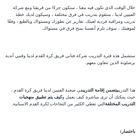
خلال الوقت الذي تكون فيه معنا ، ستكون جزءًا من فريقنا ومع شركة
الفنيين لدينا ، ستقوم بتدريب في فرق مختلفة ، وسيكون لديك خطة
تدريب ومراقبة فردية لعبتك. تقارير عن تطورك ومستواك وبالطبع ، وفقًا
لموهبتك ، سوف نلزم أنفسنا بمنح فرق في مستواك.
ستشمل هذه فترة التدريب شركة فناني فريق كرة القدم لدينا وفنيي أندية
برشلونة الذين نتعاون معهم.
هذا التدريب
يتضمن إقامة التدريب
في صحبة الفنيين لدينا فريق كرة القدم ،
حيث يمكنك أن ترى مباشرة كيف يعمل و
كيف يتم تطبيق منهجيات
التدريب المختلفة
التي تعطي الكثير من النجاحات لكرة القدم الاسبانية.
باختصار: