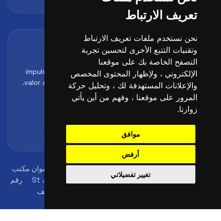
تعريف الارتباط
نحن نستخدم ملفات تعريف الارتباط
Acreditaciones y alianzas
وتقنيات التتبع الأخرى لتحسين تجربة
Formación, metodología y reconocimiento para
التصفح الخاصة بك على موقعنا
impulsar el perfil profesional del alumno y reforzar su
الإلكتروني ، ولإظهار المحتوى المخصص
valor ante clubes, academias y entidades deportivas.
والإعلانات المستهدفة لك ، وتحليل حركة
المرور على موقعنا ، وفهم من أين يأتي
زوارنا.
موافق
أرفض
© 2026
FutbolLab Spain Soccer Academy
عنوان مكتب
تغيير تفضيلاتي
التسجيل: 145 - 147 St John St, London, EC1V 4PW, UK
رقم
الهوية: 09033026
+34 648 45 44 01 :الهاتف