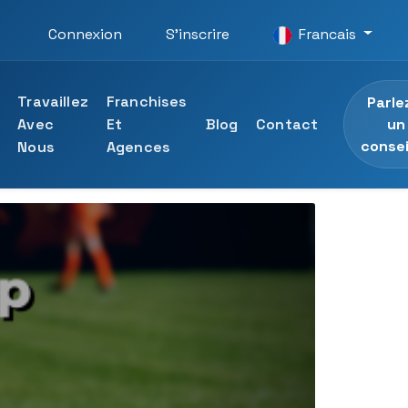
Connexion
S'inscrire
Francais
Travaillez
Franchises
Parle
un
Avec
Et
Blog
Contact
consei
Nous
Agences
ersité UTAMED
ons professionnelles
 l'Université UTAMED
essionnelles