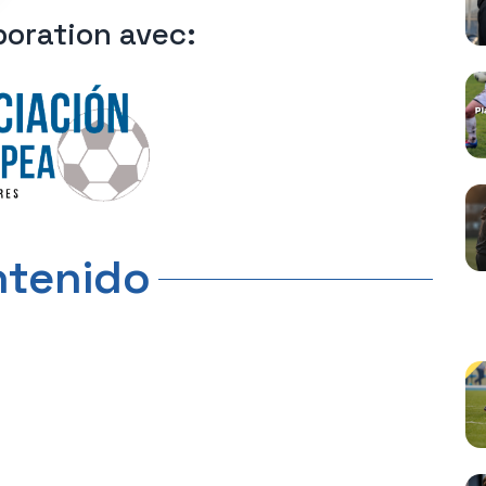
boration avec:
tenido
C