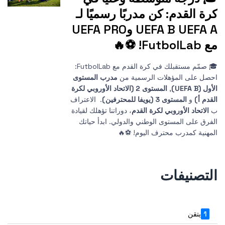
كرة القدم: كن مدربًا رسميًا لـ
UEFA B UEFA A وUEFA PRO
مع FutbolLab! ⚽🔥
🎓 صمّم مستقبلك في كرة القدم مع FutbolLab:
احصل على المؤهلات الرسمية من
مدرب المستوى
الأول (UEFA B)
,
المستوى 2 (الاتحاد الأوروبي لكرة
القدم أ)
و
المستوى 3 (يويفا للمحترفين)
. الاعتراف
ب
الاتحاد الأوروبي لكرة القدم
، دوراتنا تؤهلك لقيادة
الفرق على المستوى الوطني والدولي. ابدأ حياتك
المهنية كمدرب محترف اليوم! ⚽🔥
التصنيفات
1
يتقن