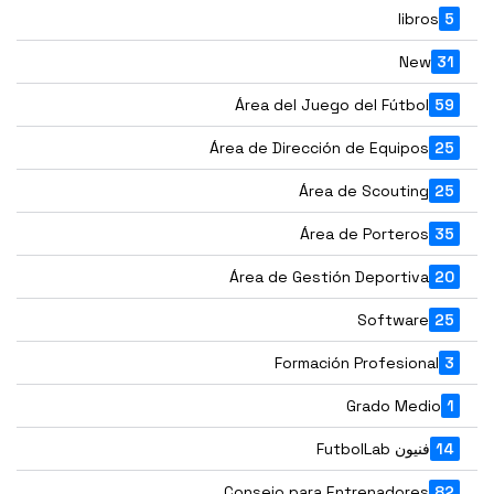
libros
5
New
31
Área del Juego del Fútbol
59
Área de Dirección de Equipos
25
Área de Scouting
25
Área de Porteros
35
Área de Gestión Deportiva
20
Software
25
Formación Profesional
3
Grado Medio
1
14
فنيون FutbolLab
Consejo para Entrenadores
82