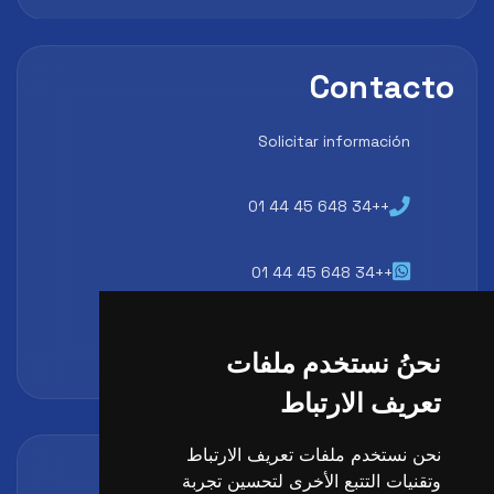
Contacto
Solicitar información
++34 648 45 44 01
++34 648 45 44 01
atencion@futbollab.com
نحنُ نستخدم ملفات
تعريف الارتباط
نحن نستخدم ملفات تعريف الارتباط
Acreditaciones y alianzas
وتقنيات التتبع الأخرى لتحسين تجربة