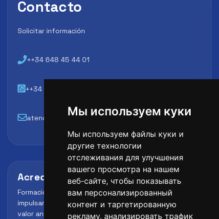
Contacto
Solicitar información
++34 648 45 44 01
++34 648 45 44 01
Мы используем куки
atencion@futbollab.com
Мы используем файлы куки и
другие технологии
отслеживания для улучшения
вашего просмотра на нашем
Acreditaciones y alianzas
веб-сайте, чтобы показывать
Formación, metodología y reconocimiento para
вам персонализированный
impulsar el perfil profesional del alumno y reforzar su
контент и таргетированную
valor ante clubes, academias y entidades deportivas.
рекламу, анализировать трафик