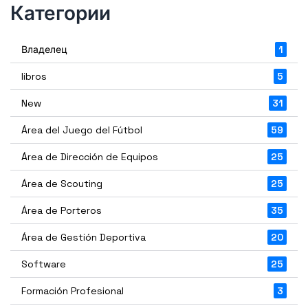
Категории
Владелец
1
libros
5
New
31
Área del Juego del Fútbol
59
Área de Dirección de Equipos
25
Área de Scouting
25
Área de Porteros
35
Área de Gestión Deportiva
20
Software
25
Formación Profesional
3