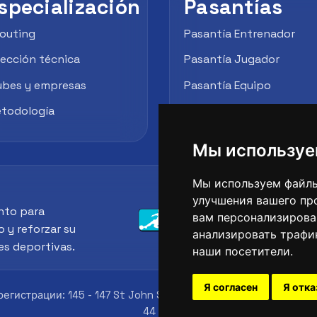
specialización
Pasantías
outing
Pasantía Entrenador
rección técnica
Pasantía Jugador
ubes y empresas
Pasantía Equipo
todología
Empresas / Clubes
Мы используе
Мы используем файлы
улучшения вашего пр
nto para
вам персонализирова
o y reforzar su
анализировать трафик
es deportivas.
наши посетители.
Я согласен
Я отк
егистрации: 145 - 147 St John St, London, EC1V 4PW, UK
Иде
44 01