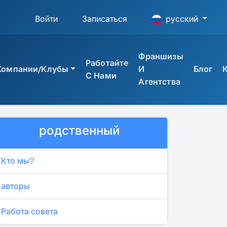
Войти
Записаться
русский
Франшизы
Работайте
Компании/Клубы
И
Блог
С Нами
Агентства
АЦИЯ
родственный
верситета UTAMED
ссиональное обучение
тов Университета UTAMED
антом
Кто мы?
нальное обучение
авторы
ии
Работа совета