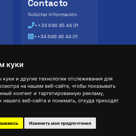
Contacto
Solicitar información
++34 648 45 44 01
++34 648 45 44 01
atencion@futbollab.com
м куки
 куки и другие технологии отслеживания для
осмотра на нашем веб-сайте, чтобы показывать
нный контент и таргетированную рекламу,
 нашего веб-сайта и понимать, откуда приходят
азываюсь
Изменить мои предпочтения
нтификационный номер: 09033026
телефон: +34 648 45