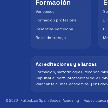
Formación
E
Ver cursos
Sc
Formación profesional
Di
Pasantías Barcelona
Cl
Bolsa de trabajo
Me
Acreditaciones y alianzas
Formación, metodología y reconocimie
impulsar el perfil profesional del alumn
valor ante clubes, academias y entidad
© 2026
FutbolLab Spain Soccer Academy
Адрес офиса р