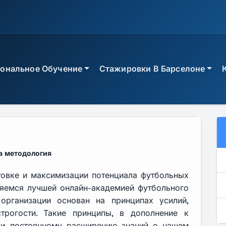
ональное Обучение
Стажировки В Барселоне
БЫСТРЫЙ ДОСТУП
АКАДЕМИЧЕСКАЯ ОРИЕНТ
 травм
Посмотреть курсы Уни
Посмотреть все профе
а методология
Посмотреть специалис
Поговорите с консульт
товке и максимизации потенциала футбольных
олу
Посмотреть профессио
ляемся лучшей онлайн-академией футбольного
ED
Запросить рекомендац
организации основан на принципах усилий,
строгости. Такие принципы, в дополнение к
 и постоянному расширению знаний о нашем