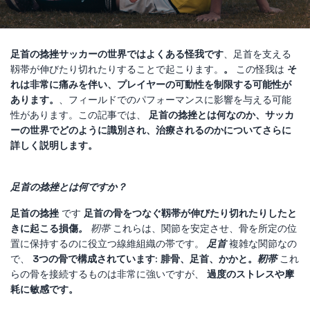
足首の捻挫
サッカーの世界ではよくある怪我です
、足首を支える
靱帯が伸びたり切れたりすることで起こります。
。
この怪我は
そ
れは非常に痛みを伴い、プレイヤーの可動性を制限する可能性が
あります。
、フィールドでのパフォーマンスに影響を与える可能
性があります。この記事では、
足首の捻挫とは何なのか、サッカ
ーの世界でどのように識別され、治療されるのかについてさらに
詳しく説明します。
足首の捻挫とは何ですか？
足首の捻挫
です
足首の骨をつなぐ靱帯が伸びたり切れたりしたと
きに起こる損傷
。
靭帯
これらは、関節を安定させ、骨を所定の位
置に保持するのに役立つ線維組織の帯です。
足首
複雑な関節なの
で、
3つの骨で構成されています
:
腓骨、足首、かかと。
靭帯
これ
らの骨を接続するものは非常に強いですが、
過度のストレスや摩
耗に敏感です。