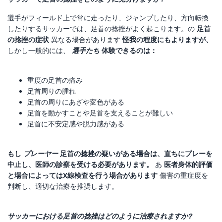
選手がフィールド上で常に走ったり、ジャンプしたり、方向転換
したりするサッカーでは、足首の捻挫がよく起こります。の
足首
の捻挫の症状
異なる場合があります
怪我の程度にもよりますが、
しかし一般的には、
選手たち
体験できるのは：
重度の足首の痛み
足首周りの腫れ
足首の周りにあざや変色がある
足首を動かすことや足首を支えることが難しい
足首に不安定感や脱力感がある
もし
プレーヤー
足首の捻挫の疑いがある場合は、直ちにプレーを
中止し、医師の診察を受ける必要があります。
あ
医者
身体的評価
と場合によってはX線検査を行う場合があります
傷害の重症度を
判断し、適切な治療を推奨します。
サッカーにおける足首の捻挫はどのように治療されますか?