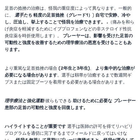
足首の捻挫の治療は、怪我の重症度によって異なります。一般的
に、
選手たち
軽度の足首捻挫（グレード1）
)
自宅で安静、冷や
し、圧迫し、挙上することで怪我を治療できます。 .
（痛みを和ら
げ炎症を軽減するためにイブプロフェンなどの非ステロイド性抗
炎症薬を時折使用します）。
プレーヤーは、影響を受けた足首の
可動性と強度を改善するための理学療法の恩恵を受けることもあ
ります。
より重篤な足首捻挫の場合
(2年生と3年生)
、
より集中的な治療が
必要になる場合があります
。選手は靱帯が治癒するまで数週間ギ
プスまたは固定ブーツを着用する必要がある場合があります。
理学療法と強化運動
彼らもできる
助けるために必要な
プレーヤー
患部の足首の可動性と強度を回復します。
ハイライトすることが重要です
選手は医師の許可を得てリハビリ
プログラムを適切に完了するまでフィールドに戻ってはいけな
い。 .
怪我を無視して早期にプレーに復帰すると、怪我が悪化して