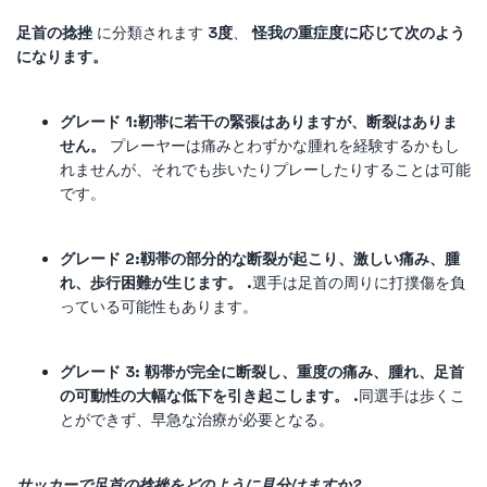
足首の捻挫
に分類されます
3度
、
怪我の重症度に応じて次のよう
になります。
グレード 1:
靭帯に若干の緊張はありますが、断裂はありま
せん。
プレーヤーは痛みとわずかな腫れを経験するかもし
れませんが、それでも歩いたりプレーしたりすることは可能
です。
グレード 2:
靱帯の部分的な断裂が起こり、激しい痛み、腫
れ、歩行困難が生じます。 .
選手は足首の周りに打撲傷を負
っている可能性もあります。
グレード 3: 靱帯が完全に断裂し、重度の痛み、腫れ、足首
の可動性の大幅な低下を引き起こします。 .
同選手は歩くこ
とができず、早急な治療が必要となる。
サッカーで足首の捻挫をどのように見分けますか?