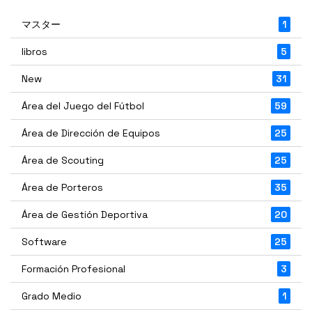
マスター
1
libros
5
New
31
Área del Juego del Fútbol
59
Área de Dirección de Equipos
25
Área de Scouting
25
Área de Porteros
35
Área de Gestión Deportiva
20
Software
25
Formación Profesional
3
Grado Medio
1