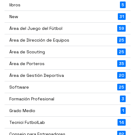
libros
5
New
31
Área del Juego del Fútbol
59
Área de Dirección de Equipos
25
Área de Scouting
25
Área de Porteros
35
Área de Gestión Deportiva
20
Software
25
Formación Profesional
3
Grado Medio
1
Tecnici FutbolLab
14
Consejo para Entrenadores
82