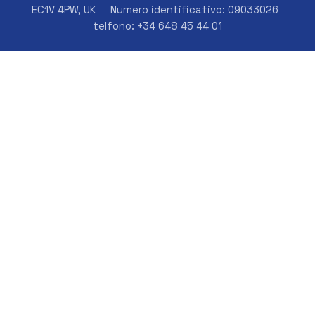
EC1V 4PW, UK
Numero identificativo: 09033026
telfono: +34 648 45 44 01