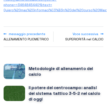
phone=+34648454401&text=
Quiero%20mas%20informaci%C3%B3n%20del%20curso%20Mas
messaggio precedente
Voce successiva
ALLENAMENTO PLIOMETRICO
SUPERIORITÀ nel CALCIO
POPULAR POSTS
Metodologie di allenamento del
calcio
Il potere del centrocampo: analisi
del sistema tattico 3-5-2 nel calcio
di oggi