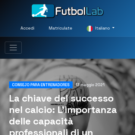
Accedi
Matriculate
Italiano
CONSEJO PARA ENTRENADORES
13 maggio 2021
La chiave del successo
nel calcio: L'importanza
delle capacità
professionali di un