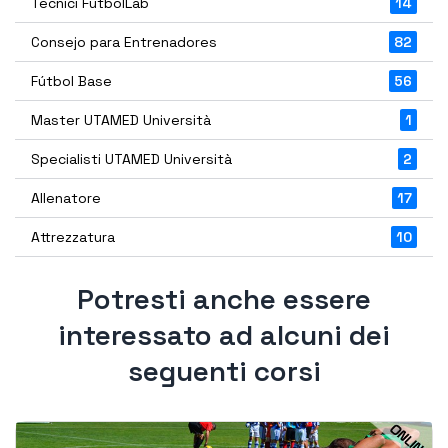
Tecnici FutbolLab
14
Consejo para Entrenadores
82
Fútbol Base
56
Master UTAMED Università
1
Specialisti UTAMED Università
2
Allenatore
17
Attrezzatura
10
Potresti anche essere
interessato ad alcuni dei
seguenti corsi