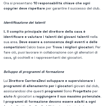
Ora si presentano
10 responsabilità chiave che ogni
copyrier deve rispettare
per garantire il successo del club.
Identificazione dei talenti
IL
Il compito principale del direttore della cava è
identificare e valutare i talenti dei giovani talenti
l nella
sua area.
Deve essere a conoscenza degli eventi e delle
competizioni
Calcio base per
Trova i migliori giocatori
. Per
fare ciò, puoi lavorare in collaborazione con gli allenatori di
cava, gli occhielli e i rappresentanti dei giocatori.
Sviluppo di programmi di formazione
Lui
Direttore Cantera
Devi sviluppare e supervisionare i
programmi di allenamento per i giocatori
giovani dal club,
assicurandosi che questi
programmi
Sono
Progettato
per
aiuto
Ai giocatori a
raggiungere il suo massimo potenziale
.
I programmi di formazione devono essere adatti a ogni