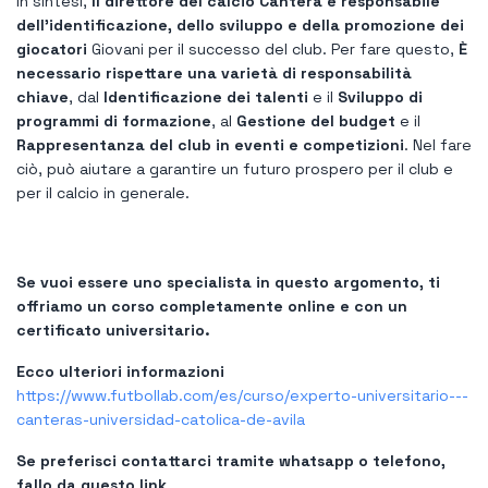
In sintesi,
Il direttore del calcio Cantera è responsabile
dell'identificazione, dello sviluppo e della promozione dei
giocatori
Giovani per il successo del club. Per fare questo,
È
necessario rispettare una varietà di responsabilità
chiave
, dal
Identificazione dei talenti
e il
Sviluppo di
programmi di formazione
, al
Gestione del budget
e il
Rappresentanza del club in eventi e competizioni
. Nel fare
ciò, può aiutare a garantire un futuro prospero per il club e
per il calcio in generale.
Se vuoi essere uno specialista in questo argomento, ti
offriamo un corso completamente online e con un
certificato universitario.
Ecco ulteriori informazioni
https://www.futbollab.com/es/curso/experto-universitario---
canteras-universidad-catolica-de-avila
Se preferisci contattarci tramite whatsapp o telefono,
fallo da questo link