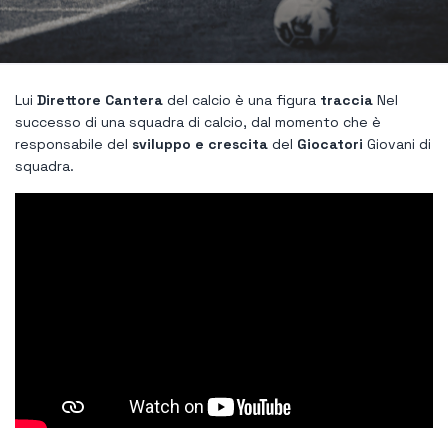
Lui
Direttore Cantera
del calcio è una figura
traccia
Nel
successo di una squadra di calcio, dal momento che è
responsabile del
sviluppo e crescita
del
Giocatori
Giovani di
squadra.