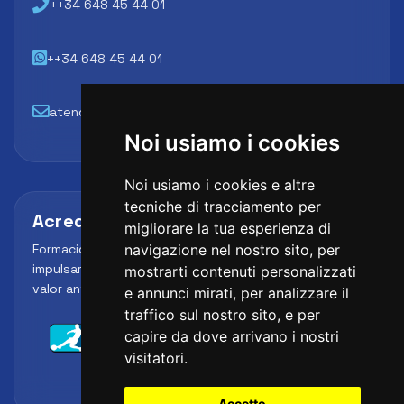
++34 648 45 44 01
++34 648 45 44 01
atencion@futbollab.com
Noi usiamo i cookies
Noi usiamo i cookies e altre
tecniche di tracciamento per
Acreditaciones y alianzas
migliorare la tua esperienza di
Formación, metodología y reconocimiento para
navigazione nel nostro sito, per
impulsar el perfil profesional del alumno y reforzar su
mostrarti contenuti personalizzati
valor ante clubes, academias y entidades deportivas.
e annunci mirati, per analizzare il
traffico sul nostro sito, e per
capire da dove arrivano i nostri
visitatori.
Accetto