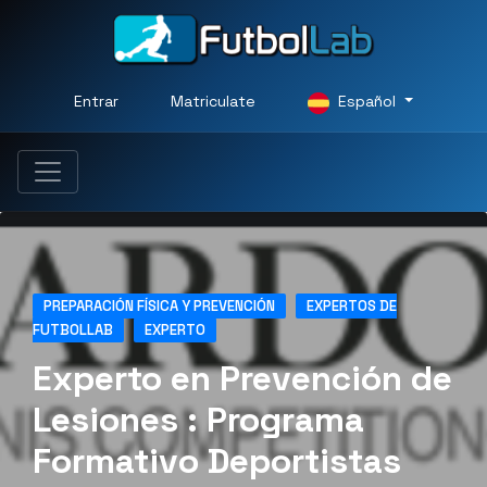
Entrar
Matriculate
Español
PREPARACIÓN FÍSICA Y PREVENCIÓN
EXPERTOS DE
FUTBOLLAB
EXPERTO
Experto en Prevención de
Lesiones : Programa
Formativo Deportistas