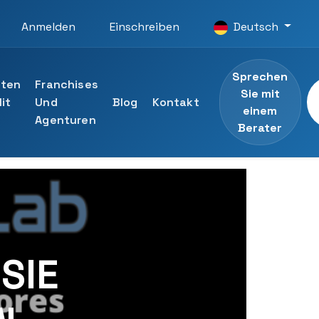
Anmelden
Einschreiben
Deutsch
Sprechen
iten
Franchises
Sie mit
it
Und
Blog
Kontakt
einem
Agenturen
Berater
Universität
n ansehen
listen der UTAMED-Universität
Berater
 SIE
ng an