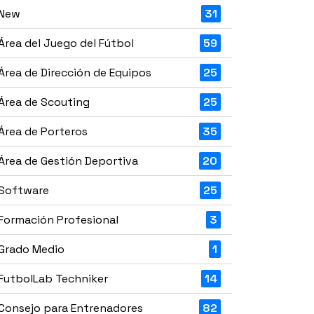
New
31
Área del Juego del Fútbol
59
Área de Dirección de Equipos
25
Área de Scouting
25
Área de Porteros
35
Área de Gestión Deportiva
20
Software
25
Formación Profesional
3
Grado Medio
1
FutbolLab Techniker
14
Consejo para Entrenadores
82