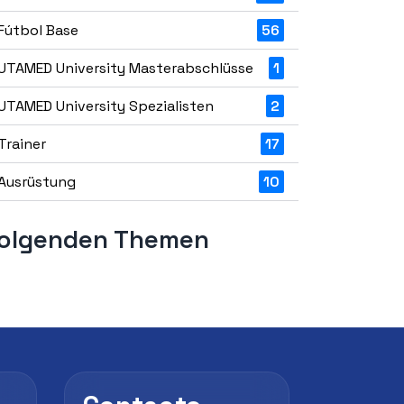
Fútbol Base
56
UTAMED University Masterabschlüsse
1
UTAMED University Spezialisten
2
Trainer
17
Ausrüstung
10
 folgenden Themen