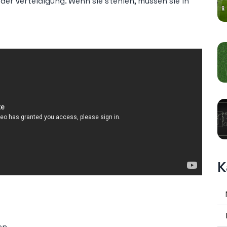
er Verteidigung. Wenn sie stehlen, müssen sie in
K
en