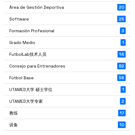
Área de Gestión Deportiva
20
Software
25
Formación Profesional
3
Grado Medio
1
FutbolLab技术人员
14
Consejo para Entrenadores
82
Fútbol Base
56
UTAMED大学 硕士学位
1
UTAMED大学专家
2
教练
17
设备
10