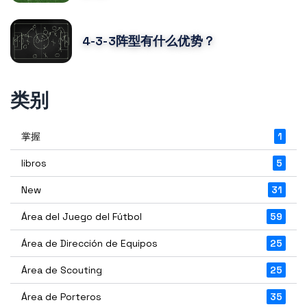
4-3-3阵型有什么优势？
类别
掌握
1
libros
5
New
31
Área del Juego del Fútbol
59
Área de Dirección de Equipos
25
Área de Scouting
25
Área de Porteros
35