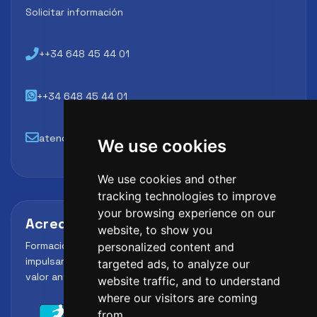
Solicitar información
++34 648 45 44 01
++34 648 45 44 01
atencion@futbollab.com
We use cookies
We use cookies and other
tracking technologies to improve
your browsing experience on our
Acreditaciones y alianzas
website, to show you
Formación, metodología y reconocimiento para
personalized content and
impulsar el perfil profesional del alumno y reforzar su
targeted ads, to analyze our
valor ante clubes, academias y entidades deportivas.
website traffic, and to understand
where our visitors are coming
from.