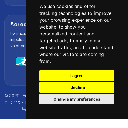
We use cookies and other
tracking technologies to improve
your browsing experience on our
Acreditaciones y alianzas
website, to show you
Formación, metodología y reconocimiento para
personalized content and
impulsar el perfil profesional del alumno y reforzar su
targeted ads, to analyze our
valor ante clubes, academias y entidades deportivas.
website traffic, and to understand
where our visitors are coming
from.
I agree
I decline
© 2026
FutbolLab Spain Soccer Academy
注册办公室地
Change my preferences
址：145 - 147 St John St, London, EC1V 4PW, UK
身份证号
码：09033026
电话：+34 648 45 44 01