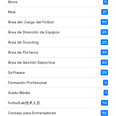
libros
5
New
31
Área del Juego del Fútbol
59
Área de Dirección de Equipos
25
Área de Scouting
25
Área de Porteros
35
Área de Gestión Deportiva
20
Software
25
Formación Profesional
3
Grado Medio
1
FutbolLab技术人员
14
Consejo para Entrenadores
82