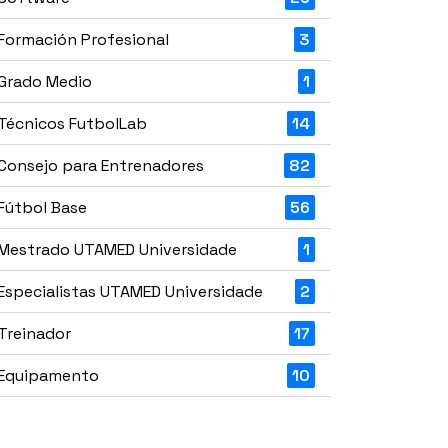
Formación Profesional
3
Grado Medio
1
Técnicos FutbolLab
14
Consejo para Entrenadores
82
Fútbol Base
56
Mestrado UTAMED Universidade
1
Especialistas UTAMED Universidade
2
Treinador
17
Equipamento
10