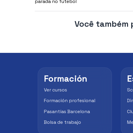
parada no futebol
Você também p
Formación
E
Ver cursos
Sc
Formación profesional
Di
Pasantías Barcelona
Cl
Bolsa de trabajo
Me