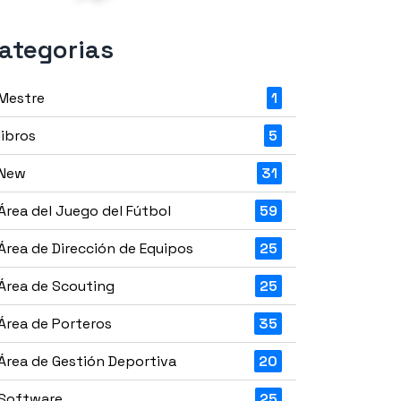
ategorias
Mestre
1
libros
5
New
31
Área del Juego del Fútbol
59
Área de Dirección de Equipos
25
Área de Scouting
25
Área de Porteros
35
Área de Gestión Deportiva
20
Software
25