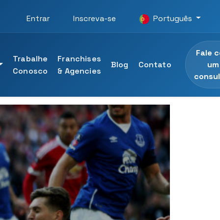
Entrar
Inscreva-se
Português
Fale 
Trabalhe
Franchises
um
Blog
Contato
Conosco
& Agencies
consul
rsidade UTAMED
 profissionais
as da Universidade UTAMED
nal