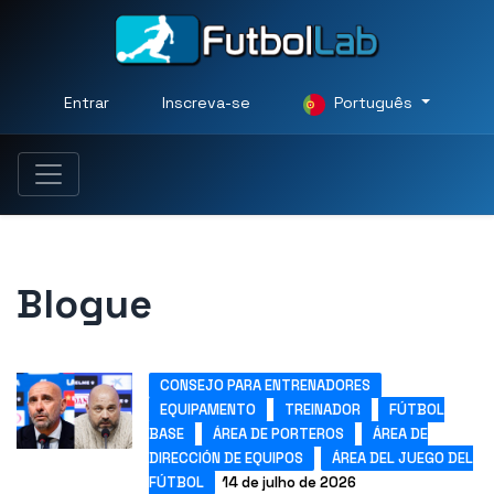
Entrar
Inscreva-se
Português
Blogue
CONSEJO PARA ENTRENADORES
EQUIPAMENTO
TREINADOR
FÚTBOL
BASE
ÁREA DE PORTEROS
ÁREA DE
DIRECCIÓN DE EQUIPOS
ÁREA DEL JUEGO DEL
FÚTBOL
14 de julho de 2026