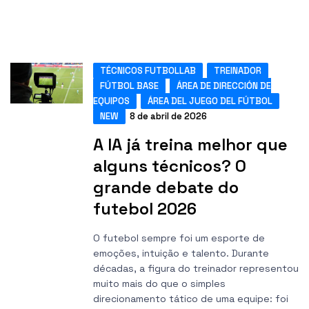
TÉCNICOS FUTBOLLAB
TREINADOR
FÚTBOL BASE
ÁREA DE DIRECCIÓN DE
EQUIPOS
ÁREA DEL JUEGO DEL FÚTBOL
NEW
8 de abril de 2026
A IA já treina melhor que
alguns técnicos? O
grande debate do
futebol 2026
O futebol sempre foi um esporte de
emoções, intuição e talento. Durante
décadas, a figura do treinador representou
muito mais do que o simples
direcionamento tático de uma equipe: foi