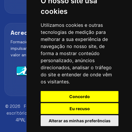
O nosso site usa
cookies
Utilizamos cookies e outras
Acreditaciones y alianzas
tecnologias de medição para
melhorar a sua experiência de
Formación, metodología y reconocimiento para
navegação no nosso site, de
impulsar el perfil profesional del alumno y reforzar su
forma a mostrar conteúdo
valor ante clubes, academias y entidades deportivas.
personalizado, anúncios
direcionados, analisar o tráfego
do site e entender de onde vêm
os visitantes.
Concordo
© 2026
FutbolLab Spain Soccer Academy
Endereço do
Eu recuso
escritório de registro: 145 - 147 St John St, London, EC1V
4PW, UK
Número de identificação: 09033026
Alterar as minhas preferências
telefone: +34 648 45 44 01