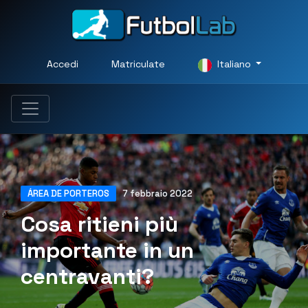
Accedi
Matriculate
Italiano
ÁREA DE PORTEROS
7 febbraio 2022
Cosa ritieni più
importante in un
centravanti?