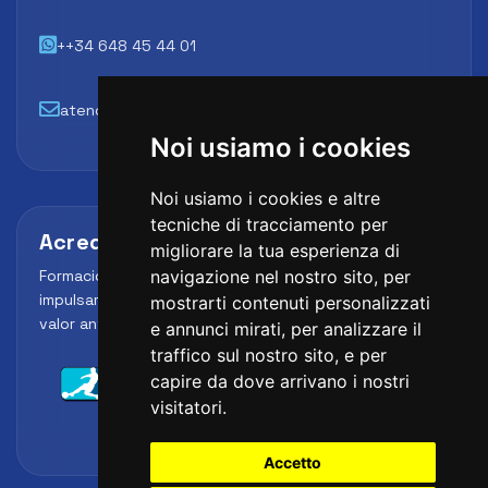
++34 648 45 44 01
atencion@futbollab.com
Noi usiamo i cookies
Noi usiamo i cookies e altre
tecniche di tracciamento per
Acreditaciones y alianzas
migliorare la tua esperienza di
Formación, metodología y reconocimiento para
navigazione nel nostro sito, per
impulsar el perfil profesional del alumno y reforzar su
mostrarti contenuti personalizzati
valor ante clubes, academias y entidades deportivas.
e annunci mirati, per analizzare il
traffico sul nostro sito, e per
capire da dove arrivano i nostri
visitatori.
Accetto