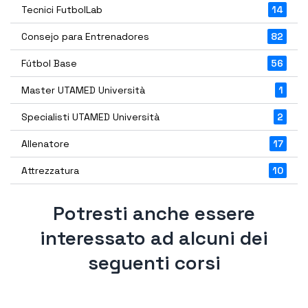
Tecnici FutbolLab
14
Consejo para Entrenadores
82
Fútbol Base
56
Master UTAMED Università
1
Specialisti UTAMED Università
2
Allenatore
17
Attrezzatura
10
Potresti anche essere
interessato ad alcuni dei
seguenti corsi