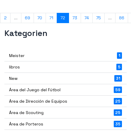
2
...
69
70
71
72
73
74
75
...
86
Kategorien
Meister
1
libros
5
New
31
Área del Juego del Fútbol
59
Área de Dirección de Equipos
25
Área de Scouting
25
Área de Porteros
35