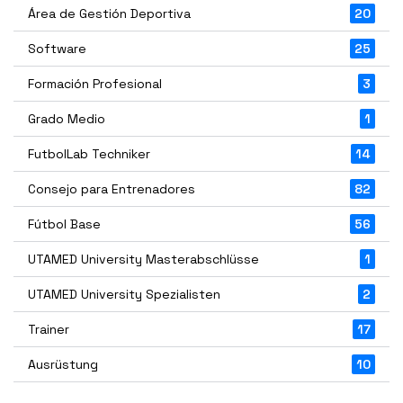
Área de Gestión Deportiva
20
Software
25
Formación Profesional
3
Grado Medio
1
FutbolLab Techniker
14
Consejo para Entrenadores
82
Fútbol Base
56
UTAMED University Masterabschlüsse
1
UTAMED University Spezialisten
2
Trainer
17
Ausrüstung
10