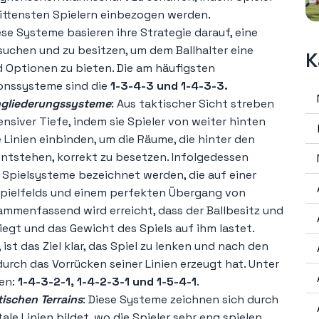
ittensten Spielern einbezogen werden.
ese Systeme basieren ihre Strategie darauf, eine
suchen und zu besitzen, um dem Ballhalter eine
K
 Optionen zu bieten. Die am häufigsten
ionssysteme sind die
1-3-4-3 und 1-4-3-3.
ngliederungssysteme
: Aus taktischer Sicht streben
ensiver Tiefe, indem sie Spieler von weiter hinten
 Linien einbinden, um die Räume, die hinter den
ntstehen, korrekt zu besetzen. Infolgedessen
 Spielsysteme bezeichnet werden, die auf einer
Spielfelds und einem perfekten Übergang von
sammenfassend wird erreicht, dass der Ballbesitz und
liegt und das Gewicht des Spiels auf ihm lastet.
ist das Ziel klar, das Spiel zu lenken und nach den
durch das Vorrücken seiner Linien erzeugt hat. Unter
ten:
1-4-3-2-1, 1-4-2-3-1 und 1-5-4-1
.
tischen Terrains
: Diese Systeme zeichnen sich durch
le Linien bildet, wo die Spieler sehr eng spielen,