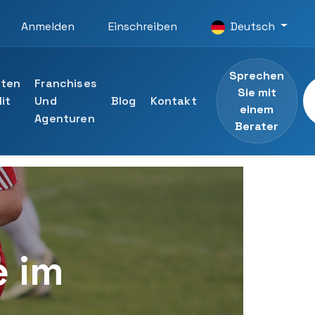
Anmelden
Einschreiben
Deutsch
Sprechen
iten
Franchises
Sie mit
it
Und
Blog
Kontakt
einem
Agenturen
Berater
Universität
n ansehen
listen der UTAMED-Universität
Berater
e im
ng an