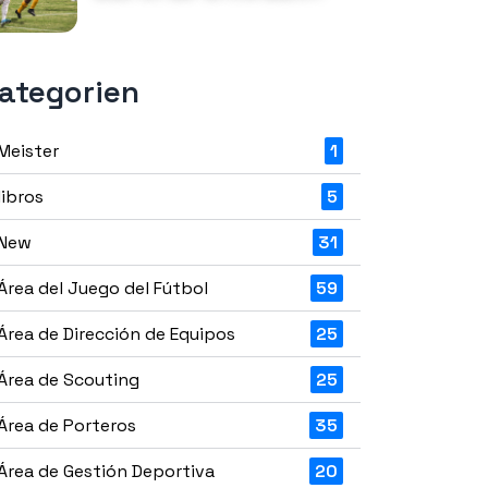
ategorien
Meister
1
libros
5
New
31
Área del Juego del Fútbol
59
Área de Dirección de Equipos
25
Área de Scouting
25
Área de Porteros
35
Área de Gestión Deportiva
20