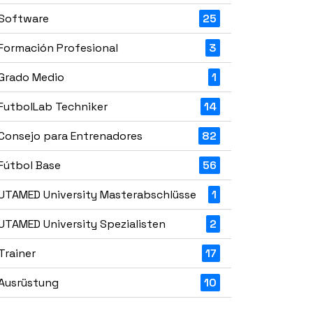
Software
25
Formación Profesional
3
Grado Medio
1
FutbolLab Techniker
14
Consejo para Entrenadores
82
Fútbol Base
56
UTAMED University Masterabschlüsse
1
UTAMED University Spezialisten
2
Trainer
17
Ausrüstung
10