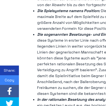
von der Abwehr bis zu den fortgeschr
Die Spielsysteme namens Position:
Di
maximale Breite auf dem Spielfeld zu 
größere Anzahl von Möglichkeiten und
verwendeten Formeln für diese Posit
Die sogenannten Besetzungs- und Ei
diese Systeme in erster Linie nach off
liegenden Linien in weiter vorgerückte
Linien der gegnerischen Mannschaft e
könnten diese Systeme auch als "jene
perfekten rationalen Besetzung des 
Verteidigung zu Angriff basieren". Zu
Share:
damit die Spielinitiative beim Gegner 
Copy
Anschließend, nach der Balleroberung, 
Freiräumen zu suchen, die der Gegner 
diesen Systemen sind die bekanntes
In der rationalen Besetzung des analy
ein perfektes Layout aus, das horizonta