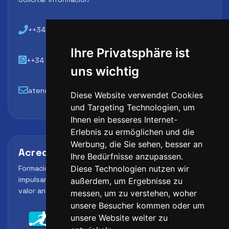
++34 648 45 44 01
Ihre Privatsphäre ist
++34 648 45 44 01
uns wichtig
atencion@futbollab.com
Diese Website verwendet Cookies
und Targeting Technologien, um
Ihnen ein besseres Internet-
Erlebnis zu ermöglichen und die
Werbung, die Sie sehen, besser an
Acreditaciones y alianzas
Ihre Bedürfnisse anzupassen.
Formación, metodología y reconocimiento para
Diese Technologien nutzen wir
impulsar el perfil profesional del alumno y reforzar su
außerdem, um Ergebnisse zu
valor ante clubes, academias y entidades deportivas.
messen, um zu verstehen, woher
unsere Besucher kommen oder um
unsere Website weiter zu