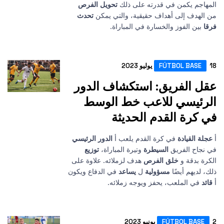
 يكمن في قدرته على ذلك
تحويل الفرص
ف إلى أهداف حقيقية، والتي يمكن
تحدث
الفوز والخسارة في المباراة.
FÚTBOL BA
الفريق: استكشاف الدور
يسي للاعب خط الوسط
ة القدم الحديثة
لقيادة
في كرة القدم يلعب أ
الدور الرئيسي
 الفريق
السيطرة
وتيرة المباراة،
توزيع
قة و
خلق الفرص
هدف لزملائه. علاوة على
هم أيضًا
مسؤولية
ل
يساعد
في الدفاع ويكون
 الملعب، يحفز ويوجه زملائه.
FÚTBOL B