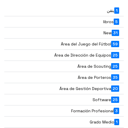
قن
libr
Ne
Área del Juego del Fútbo
Área de Dirección de Equipo
Área de Scoutin
Área de Portero
Área de Gestión Deportiv
Softwar
Formación Profesion
Grado Med