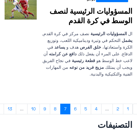
ؤوليات الرئيسية لنصف
ط في كرة القدم
وليات الرئيسية
نصف مركز في كرة القدم,
تحكم في وتيرة وديناميكية اللعب، وتوزيع
ستعادتها،
خلق الفرص
هدف و
يساعد
في
على المرء أن يفعل ذلك
دافع عن كرامته
أن
ط الوسط هو
قطعة رئيسية
في نجاح الفريق
 يمتلك
مزيج فريد من نوعه
من المهارات
لتكتيكية والبدنية.
›
14
13
...
10
9
8
7
6
5
4
...
نيفات