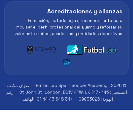
Acreditaciones y alian
Formación, metodología y reconocimiento 
impulsar el perfil profesional del alumno y reforza
valor ante clubes, academias y entidades deporti
FutbolLab Spain Soccer Academy
عنوان مكتب
St John St, Londo
رقم
الهوية: 09033026
+34 648 45 44 01 :الهاتف