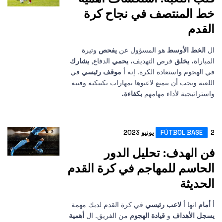
لمنتصف في نجاح كرة
الأوسط
هو المسؤول عن
يفحص
وتيرة
،
يخلق
فرص التهديف،
يحمي
الدفاع,
يشارك
م واستعادة الكرة. إنه أ
موقف رئيسي
في
يجب أن يتمتع لاعبوها بمهارات تكتيكية وفنية
جية لأداء مهامهم
بكفاءة.
FÚTBOL B
هدف: تحليل الدور
م للمهاجم في كرة القدم
ثة
ها أ
لاعب رئيسي
في كرة القدم لديك مهمة
أهداف
و
قيادة الهجوم
من الفريق. ال
أهمية