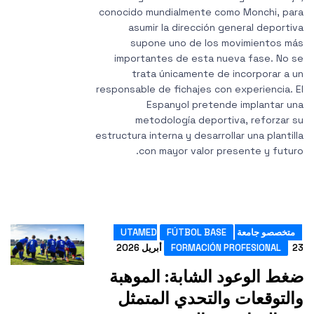
conocido mundialmente como Monchi, par
asumir la dirección general deportiv
supone uno de los movimientos má
importantes de esta nueva fase. No s
trata únicamente de incorporar a u
responsable de fichajes con experiencia. E
Espanyol pretende implantar un
metodología deportiva, reforzar s
estructura interna y desarrollar una plantill
con mayor valor presente y futuro
متخصصو جامعة UTAMED
FÚTBOL BASE
ريل 2026
FORMACIÓN PROFESIONAL
غط الوعود الشابة: الموهبة
التوقعات والتحدي المتمثل