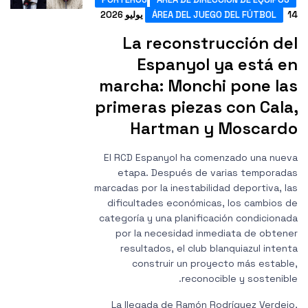
ليو 2026
ÁREA DEL JUEGO DEL FÚTBOL
La reconstrucción de
Espanyol ya está e
marcha: Monchi pone la
primeras piezas con Cala
Hartman y Moscard
El RCD Espanyol ha comenzado una nuev
etapa. Después de varias temporada
marcadas por la inestabilidad deportiva, la
dificultades económicas, los cambios d
categoría y una planificación condicionad
por la necesidad inmediata de obtene
resultados, el club blanquiazul intent
construir un proyecto más estable
reconocible y sostenible
La llegada de Ramón Rodríguez Verdejo