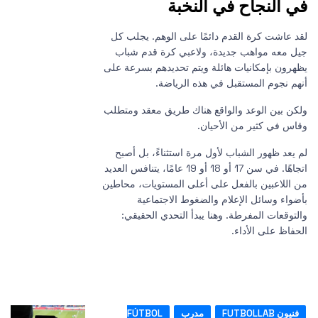
ي النجاح في النخبة
قد عاشت كرة القدم دائمًا على الوهم. يجلب كل
يل معه مواهب جديدة، ولاعبي كرة قدم شباب
ظهرون بإمكانيات هائلة ويتم تحديدهم بسرعة على
نهم نجوم المستقبل في هذه الرياضة.
لكن بين الوعد والواقع هناك طريق معقد ومتطلب
قاس في كثير من الأحيان.
م يعد ظهور الشباب لأول مرة استثناءً، بل أصبح
اتجاهًا. في سن 17 أو 18 أو 19 عامًا، يتنافس العديد
ن اللاعبين بالفعل على أعلى المستويات، محاطين
أضواء وسائل الإعلام والضغوط الاجتماعية
التوقعات المفرطة. وهنا يبدأ التحدي الحقيقي:
لحفاظ على الأداء.
فنيون FUTBOLLAB
مدرب
FÚTBOL