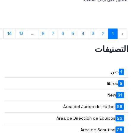
›
14
13
...
8
7
6
5
4
3
2
1
‹
لتصنيفات
1
يتقن
libros
5
New
31
Área del Juego del Fútbol
59
Área de Dirección de Equipos
25
Área de Scouting
25