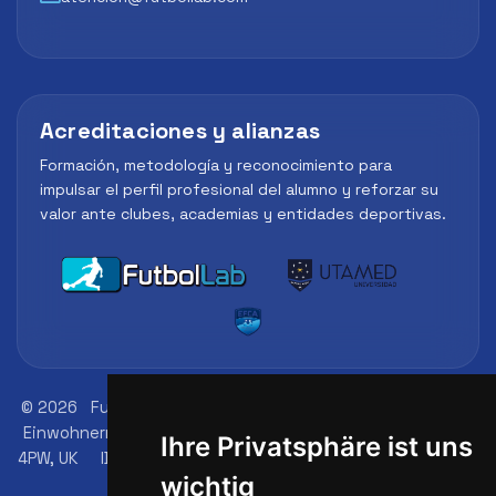
Acreditaciones y alianzas
Formación, metodología y reconocimiento para
impulsar el perfil profesional del alumno y reforzar su
valor ante clubes, academias y entidades deportivas.
© 2026
FutbolLab Spain Soccer Academy
Adresse des
Einwohnermeldeamts: 145 - 147 St John St, London, EC1V
Ihre Privatsphäre ist uns
4PW, UK
ID Nummer: 09033026
Telefon: +34 648 45 44
wichtig
01