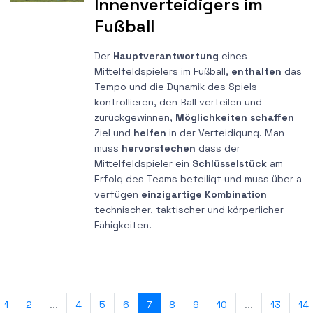
Innenverteidigers im
Fußball
Der
Hauptverantwortung
eines
Mittelfeldspielers im Fußball,
enthalten
das
Tempo und die Dynamik des Spiels
kontrollieren, den Ball verteilen und
zurückgewinnen,
Möglichkeiten schaffen
Ziel und
helfen
in der Verteidigung. Man
muss
hervorstechen
dass der
Mittelfeldspieler ein
Schlüsselstück
am
Erfolg des Teams beteiligt und muss über a
verfügen
einzigartige Kombination
technischer, taktischer und körperlicher
Fähigkeiten.
1
2
...
4
5
6
7
8
9
10
...
13
14