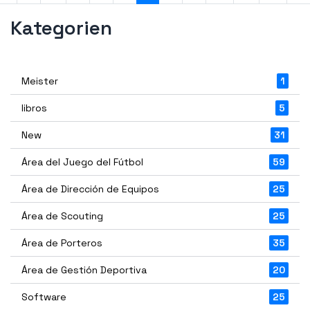
Kategorien
Meister
1
libros
5
New
31
Área del Juego del Fútbol
59
Área de Dirección de Equipos
25
Área de Scouting
25
Área de Porteros
35
Área de Gestión Deportiva
20
Software
25