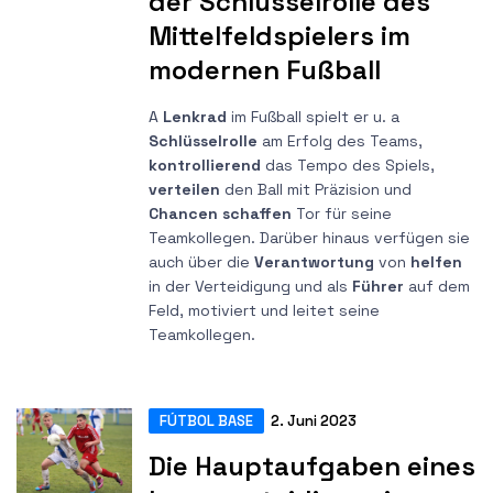
der Schlüsselrolle des
Mittelfeldspielers im
modernen Fußball
A
Lenkrad
im Fußball spielt er u. a
Schlüsselrolle
am Erfolg des Teams,
kontrollierend
das Tempo des Spiels,
verteilen
den Ball mit Präzision und
Chancen schaffen
Tor für seine
Teamkollegen. Darüber hinaus verfügen sie
auch über die
Verantwortung
von
helfen
in der Verteidigung und als
Führer
auf dem
Feld, motiviert und leitet seine
Teamkollegen.
FÚTBOL BASE
2. Juni 2023
Die Hauptaufgaben eines