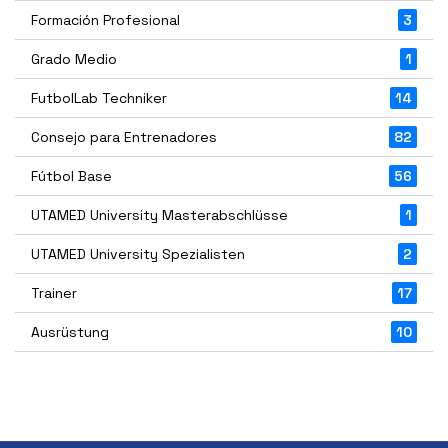
Formación Profesional
3
Grado Medio
1
FutbolLab Techniker
14
Consejo para Entrenadores
82
Fútbol Base
56
UTAMED University Masterabschlüsse
1
UTAMED University Spezialisten
2
Trainer
17
Ausrüstung
10