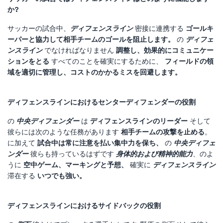
か?
サッカーの試合中、
ディフェンスライン
密接に連携する
ゴールキ
ーパーと協力して相手チームのゴールを阻止します。
の
ディフェ
ンスライン
でなければなりません
調整し、効果的にコミュニケー
ションをとる
すべてのことを確実にするために、
フィールドの領
域を適切に管理し、コストのかかるミスを回避します。
ディフェンスラインにおけるセンターディフェンダーの役割
の
中央ディフェンダー
は
ディフェンスラインのリーダー
そして
彼らには次のような任務があります
相手チームの攻撃を止める
。
に加えて
試合中は常に注意を払い集中力を保ち、
の
中央ディフェ
ンダー
彼らも持っているはずです
身体的および精神的能力
、のよ
うに
空中ゲーム、マーキングと予想、
確実に
ディフェンスライン
滞在する
いつでも強い。
ディフェンスラインにおけるサイドバックの役割