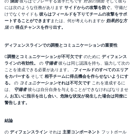
の
側面
彼らはでプレーする選手たちです
野原の側面
そして彼ら
には次のような任務があります
サイドからの攻撃を防ぐ
。守備だ
けでなくサイドも
彼らはフィールドを下りてチームの攻撃をサポ
ートすることができます
または、何が考えられますか
効果的な方
法
の
得点チャンスを作り出す。
ディフェンスラインでの調整とコミュニケーションの重要性
C
調整とコミュニケーションが不可欠です
のために
ディフェンス
ラインの有効性。
の
守備者
彼らは同じ認識を持ち、協力して次の
ことを達成できる必要があります。 .
フィールドのすべてのエリア
をカバーする
そして
相手チームに得点機会を作らせないようにす
る。
の
コミュニケーション
それは不可欠です
これを達成するに
は、
守備者
彼らは自分自身を与えることができなければなりませ
ん
お互いに指示を出し合い、危険な状況が発生した場合は同僚に
警告します。
結論
の
ディフェンスライン
それは
主要コンポーネント
フットボール