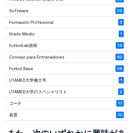
Software
25
Formación Profesional
3
Grado Medio
1
FutbolLab技術
14
Consejo para Entrenadores
82
Fútbol Base
56
UTAMED大学修士号
1
UTAMED大学のスペシャリスト
2
コーチ
17
装置
10