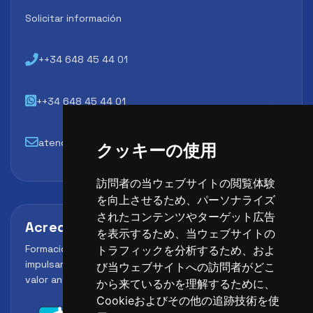
Solicitar información
++34 648 45 44 01
++34 648 45 44 01
atencion@futbollab.com
クッキーの使用
訪問者の当ウェブサイトの閲覧体験
を向上させるため、パーソナライズ
されたコンテンツやターゲット広告
Acreditaciones y alianzas
を表示するため、当ウェブサイトの
Formación, metodología y reconocimiento para
トラフィックを分析するため、およ
impulsar el perfil profesional del alumno y reforzar su
び当ウェブサイトへの訪問者がどこ
valor ante clubes, academias y entidades deportivas.
から来ているかを理解するために、
Cookieおよびその他の追跡技術を使