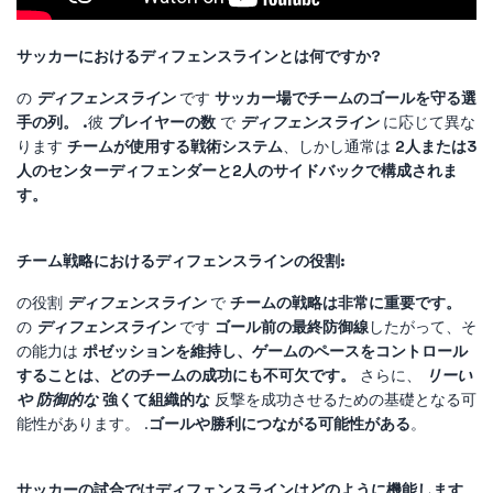
サッカーにおけるディフェンスラインとは何ですか?
の
ディフェンスライン
です
サッカー場でチームのゴールを守る選
手の列。 .
彼
プレイヤーの数
で
ディフェンスライン
に応じて異な
ります
チームが使用する戦術システム
、しかし通常は
2人または3
人のセンターディフェンダーと2人のサイドバックで構成されま
す。
チーム戦略におけるディフェンスラインの役割:
の役割
ディフェンスライン
で
チームの戦略は非常に重要です。
の
ディフェンスライン
です
ゴール前の最終防御線
したがって、そ
の能力は
ポゼッションを維持し、ゲームのペースをコントロール
することは、どのチームの成功にも不可欠です。
さらに、
リー
い
や
防御的な
強くて組織的な
反撃を成功させるための基礎となる可
能性があります。 .
ゴールや勝利につながる可能性がある
。
サッカーの試合ではディフェンスラインはどのように機能します